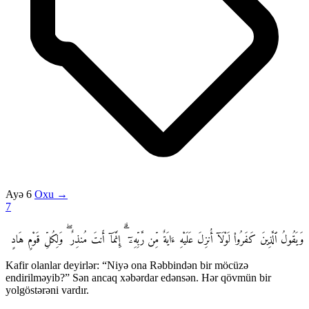
Ayə 6
Oxu →
7
وَيَقُولُ ٱلَّذِينَ كَفَرُوا۟ لَوْلَآ أُنزِلَ عَلَيْهِ ءَايَةٌ مِّن رَّبِّهِۦٓ ۗ إِنَّمَآ أَنتَ مُنذِرٌ ۖ وَلِكُلِّ قَوْمٍ هَادٍ
Kafir olanlar deyirlər: “Niyə ona Rəbbindən bir möcüzə
endirilməyib?” Sən ancaq xəbərdar edənsən. Hər qövmün bir
yolgöstərəni vardır.