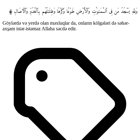
وَلِلَّهِ يَسْجُدُ مَن فِى ٱلسَّمَـٰوَٰتِ وَٱلْأَرْضِ طَوْعًا وَكَرْهًا وَظِلَـٰلُهُم بِٱلْغُدُوِّ وَٱلْـَٔاصَالِ ۩
Göylərdə və yerdə olan məxluqlar da, onların kölgələri də səhər-
axşam istər-istəməz Allaha səcdə edir.