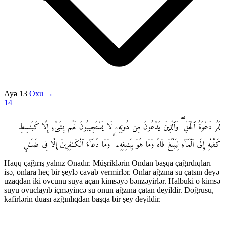
Ayə 13
Oxu →
14
لَهُۥ دَعْوَةُ ٱلْحَقِّ ۖ وَٱلَّذِينَ يَدْعُونَ مِن دُونِهِۦ لَا يَسْتَجِيبُونَ لَهُم بِشَىْءٍ إِلَّا كَبَـٰسِطِ
كَفَّيْهِ إِلَى ٱلْمَآءِ لِيَبْلُغَ فَاهُ وَمَا هُوَ بِبَـٰلِغِهِۦ ۚ وَمَا دُعَآءُ ٱلْكَـٰفِرِينَ إِلَّا فِى ضَلَـٰلٍ
Haqq çağırış yalnız Onadır. Müşriklərin Ondan başqa çağırdıqları
isə, onlara heç bir şeylə cavab vermirlər. Onlar ağzına su çatsın deyə
uzaqdan iki ovcunu suya açan kimsəyə bənzəyirlər. Halbuki o kimsə
suyu ovuclayıb içməyincə su onun ağzına çatan deyildir. Doğrusu,
kafirlərin duası azğınlıqdan başqa bir şey deyildir.