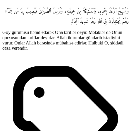
وَيُسَبِّحُ ٱلرَّعْدُ بِحَمْدِهِۦ وَٱلْمَلَـٰٓئِكَةُ مِنْ خِيفَتِهِۦ وَيُرْسِلُ ٱلصَّوَٰعِقَ فَيُصِيبُ بِهَا مَن يَشَآءُ
وَهُمْ يُجَـٰدِلُونَ فِى ٱللَّهِ وَهُوَ شَدِيدُ ٱلْمِحَالِ
Göy gurultusu həmd edərək Ona təriflər deyir. Mələklər də Onun
qorxusundan təriflər deyirlər. Allah ildırımlar göndərib istədiyini
vurur. Onlar Allah barəsində mübahisə edirlər. Halbuki O, şiddətli
cəza verəndir.