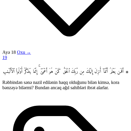
Ayə 18
Oxu →
19
۞ أَفَمَن يَعْلَمُ أَنَّمَآ أُنزِلَ إِلَيْكَ مِن رَّبِّكَ ٱلْحَقُّ كَمَنْ هُوَ أَعْمَىٰٓ ۚ إِنَّمَا يَتَذَكَّرُ أُو۟لُوا۟ ٱلْأَلْبَـٰبِ
Rəbbindən sənə nazil edilənin haqq olduğunu bilən kimsə, kora
bənzəyə bilərmi? Bundan ancaq ağıl sahibləri ibrət alarlar.