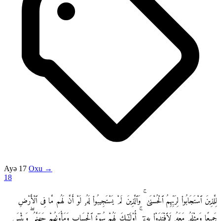
Ayə 17
Oxu →
18
لِلَّذِينَ ٱسْتَجَابُوا۟ لِرَبِّهِمُ ٱلْحُسْنَىٰ ۚ وَٱلَّذِينَ لَمْ يَسْتَجِيبُوا۟ لَهُۥ لَوْ أَنَّ لَهُم مَّا فِى ٱلْأَرْضِ
جَمِيعًا وَمِثْلَهُۥ مَعَهُۥ لَٱفْتَدَوْا۟ بِهِۦٓ ۚ أُو۟لَـٰٓئِكَ لَهُمْ سُوٓءُ ٱلْحِسَابِ وَمَأْوَىٰهُمْ جَهَنَّمُ ۖ وَبِئْسَ