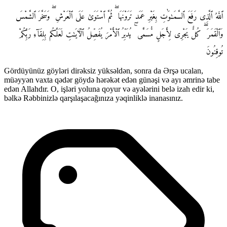
ٱللَّهُ ٱلَّذِى رَفَعَ ٱلسَّمَـٰوَٰتِ بِغَيْرِ عَمَدٍ تَرَوْنَهَا ۖ ثُمَّ ٱسْتَوَىٰ عَلَى ٱلْعَرْشِ ۖ وَسَخَّرَ ٱلشَّمْسَ
وَٱلْقَمَرَ ۖ كُلٌّ يَجْرِى لِأَجَلٍ مُّسَمًّى ۚ يُدَبِّرُ ٱلْأَمْرَ يُفَصِّلُ ٱلْـَٔايَـٰتِ لَعَلَّكُم بِلِقَآءِ رَبِّكُمْ
تُوقِنُونَ
Gördüyünüz göyləri dirəksiz yüksəldən, sonra da Ərşə ucalan,
müəyyən vaxta qədər göydə hərəkət edən günəşi və ayı əmrinə tabe
edən Allahdır. O, işləri yoluna qoyur və ayələrini belə izah edir ki,
bəlkə Rəbbinizlə qarşılaşacağınıza yəqinliklə inanasınız.