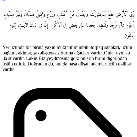
وَفِى ٱلْأَرْضِ قِطَعٌ مُّتَجَـٰوِرَٰتٌ وَجَنَّـٰتٌ مِّنْ أَعْنَـٰبٍ وَزَرْعٌ وَنَخِيلٌ صِنْوَانٌ وَغَيْرُ صِنْوَانٍ
يُسْقَىٰ بِمَآءٍ وَٰحِدٍ وَنُفَضِّلُ بَعْضَهَا عَلَىٰ بَعْضٍ فِى ٱلْأُكُلِ ۚ إِنَّ فِى ذَٰلِكَ لَـَٔايَـٰتٍ لِّقَوْمٍ
يَعْقِلُونَ
Yer üzündə bir-birinə yaxın müxtəlif münbitli torpaq sahələri, üzüm
bağları, əkinlər, şaxəli-şaxəsiz xurma ağacları vardır. Onlar eyni su
ilə suvarılır. Lakin Biz yeyilməsinə görə onların birini digərindən
üstün edirik. Doğrudan da, bunda başa düşən adamlar üçün dəlillər
vardır.