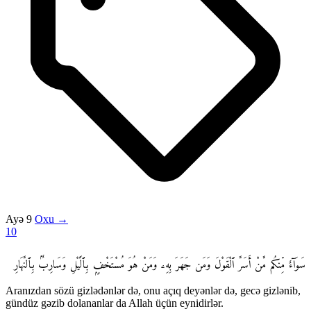
Ayə 9
Oxu →
10
سَوَآءٌ مِّنكُم مَّنْ أَسَرَّ ٱلْقَوْلَ وَمَن جَهَرَ بِهِۦ وَمَنْ هُوَ مُسْتَخْفٍۭ بِٱلَّيْلِ وَسَارِبٌۢ بِٱلنَّهَارِ
Aranızdan sözü gizlədənlər də, onu açıq deyənlər də, gecə gizlənib,
gündüz gəzib dolananlar da Allah üçün eynidirlər.