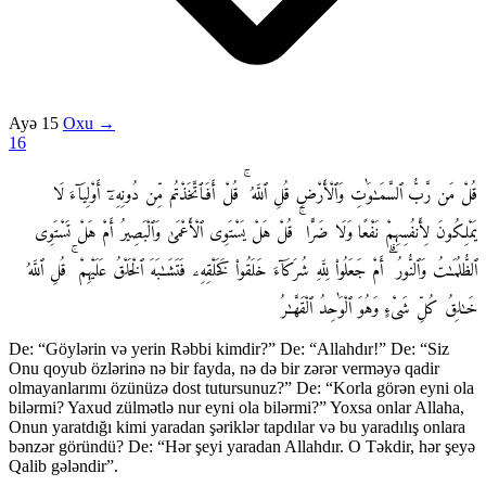
Ayə 15
Oxu →
16
قُلْ مَن رَّبُّ ٱلسَّمَـٰوَٰتِ وَٱلْأَرْضِ قُلِ ٱللَّهُ ۚ قُلْ أَفَٱتَّخَذْتُم مِّن دُونِهِۦٓ أَوْلِيَآءَ لَا
يَمْلِكُونَ لِأَنفُسِهِمْ نَفْعًا وَلَا ضَرًّا ۚ قُلْ هَلْ يَسْتَوِى ٱلْأَعْمَىٰ وَٱلْبَصِيرُ أَمْ هَلْ تَسْتَوِى
ٱلظُّلُمَـٰتُ وَٱلنُّورُ ۗ أَمْ جَعَلُوا۟ لِلَّهِ شُرَكَآءَ خَلَقُوا۟ كَخَلْقِهِۦ فَتَشَـٰبَهَ ٱلْخَلْقُ عَلَيْهِمْ ۚ قُلِ ٱللَّهُ
خَـٰلِقُ كُلِّ شَىْءٍ وَهُوَ ٱلْوَٰحِدُ ٱلْقَهَّـٰرُ
De: “Göylərin və yerin Rəbbi kimdir?” De: “Allahdır!” De: “Siz
Onu qoyub özlərinə nə bir fayda, nə də bir zərər verməyə qadir
olmayanlarımı özünüzə dost tutursunuz?” De: “Korla görən eyni ola
bilərmi? Yaxud zülmətlə nur eyni ola bilərmi?” Yoxsa onlar Allaha,
Onun yaratdığı kimi yaradan şəriklər tapdılar və bu yaradılış onlara
bənzər göründü? De: “Hər şeyi yaradan Allahdır. O Təkdir, hər şeyə
Qalib gələndir”.