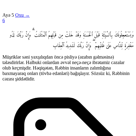
Ayə 5
Oxu →
6
وَيَسْتَعْجِلُونَكَ بِٱلسَّيِّئَةِ قَبْلَ ٱلْحَسَنَةِ وَقَدْ خَلَتْ مِن قَبْلِهِمُ ٱلْمَثُلَـٰتُ ۗ وَإِنَّ رَبَّكَ لَذُو
مَغْفِرَةٍ لِّلنَّاسِ عَلَىٰ ظُلْمِهِمْ ۖ وَإِنَّ رَبَّكَ لَشَدِيدُ ٱلْعِقَابِ
Müşriklər səni yaxşılıqdan öncə pisliyə (əzabın gəlməsinə)
tələsdirirlər. Halbuki onlardan əvvəl neçə-neçə ibrətamiz cəzalar
olub keçmişdir. Həqiqətən, Rəbbin insanların zalımlığına
baxmayaraq onları (tövbə edənləri) bağışlayır. Sözsüz ki, Rəbbinin
cəzası şiddətlidir.