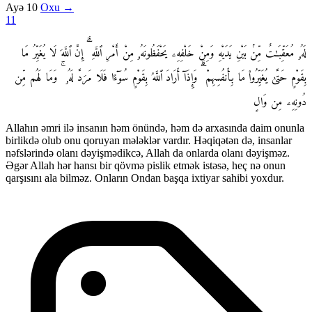
Ayə 10
Oxu →
11
لَهُۥ مُعَقِّبَـٰتٌ مِّنۢ بَيْنِ يَدَيْهِ وَمِنْ خَلْفِهِۦ يَحْفَظُونَهُۥ مِنْ أَمْرِ ٱللَّهِ ۗ إِنَّ ٱللَّهَ لَا يُغَيِّرُ مَا
بِقَوْمٍ حَتَّىٰ يُغَيِّرُوا۟ مَا بِأَنفُسِهِمْ ۗ وَإِذَآ أَرَادَ ٱللَّهُ بِقَوْمٍ سُوٓءًا فَلَا مَرَدَّ لَهُۥ ۚ وَمَا لَهُم مِّن
دُونِهِۦ مِن وَالٍ
Allahın əmri ilə insanın həm önündə, həm də arxasında daim onunla
birlikdə olub onu qoruyan mələklər vardır. Həqiqətən də, insanlar
nəfslərində olanı dəyişmədikcə, Allah da onlarda olanı dəyişməz.
Əgər Allah hər hansı bir qövmə pislik etmək istəsə, heç nə onun
qarşısını ala bilməz. Onların Ondan başqa ixtiyar sahibi yoxdur.