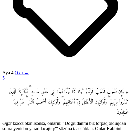
Ayə 4
Oxu →
5
۞ وَإِن تَعْجَبْ فَعَجَبٌ قَوْلُهُمْ أَءِذَا كُنَّا تُرَٰبًا أَءِنَّا لَفِى خَلْقٍ جَدِيدٍ ۗ أُو۟لَـٰٓئِكَ ٱلَّذِينَ
كَفَرُوا۟ بِرَبِّهِمْ ۖ وَأُو۟لَـٰٓئِكَ ٱلْأَغْلَـٰلُ فِىٓ أَعْنَاقِهِمْ ۖ وَأُو۟لَـٰٓئِكَ أَصْحَـٰبُ ٱلنَّارِ ۖ هُمْ فِيهَا
خَـٰلِدُونَ
Əgər təəccüblənirsənsə, onların: “Doğrudanmı biz torpaq olduqdan
sonra yenidən yaradılacağıq?” sözünə təəccüblən. Onlar Rəbbini