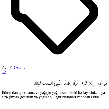
Ayə 11
Oxu →
12
هُوَ ٱلَّذِى يُرِيكُمُ ٱلْبَرْقَ خَوْفًا وَطَمَعًا وَيُنشِئُ ٱلسَّحَابَ ٱلثِّقَالَ
İldırımdan qorxasınız və yağışın yağmasına ümid bəsləyəsiniz deyə
sizə şimşək göstərən və yağış dolu ağır buludları var edən Odur.