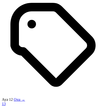
Ayə 12
Oxu →
13