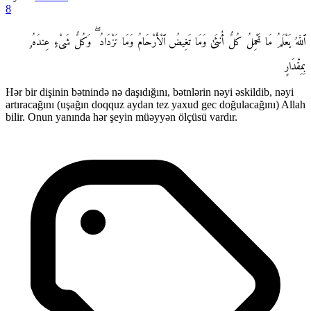
8
ٱللَّهُ يَعْلَمُ مَا تَحْمِلُ كُلُّ أُنثَىٰ وَمَا تَغِيضُ ٱلْأَرْحَامُ وَمَا تَزْدَادُ ۖ وَكُلُّ شَىْءٍ عِندَهُۥ
بِمِقْدَارٍ
Hər bir dişinin bətnində nə daşıdığını, bətnlərin nəyi əskildib, nəyi
artıracağını (uşağın doqquz aydan tez yaxud gec doğulacağını) Allah
bilir. Onun yanında hər şeyin müəyyən ölçüsü vardır.