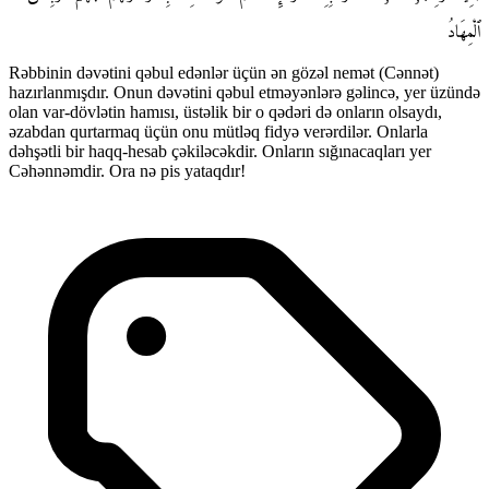
ٱلْمِهَادُ
Rəbbinin dəvətini qəbul edənlər üçün ən gözəl nemət (Cənnət)
hazırlanmışdır. Onun dəvətini qəbul etməyənlərə gəlincə, yer üzündə
olan var-dövlətin hamısı, üstəlik bir o qədəri də onların olsaydı,
əzabdan qurtarmaq üçün onu mütləq fidyə verərdilər. Onlarla
dəhşətli bir haqq-hesab çəkiləcəkdir. Onların sığınacaqları yer
Cəhənnəmdir. Ora nə pis yataqdır!