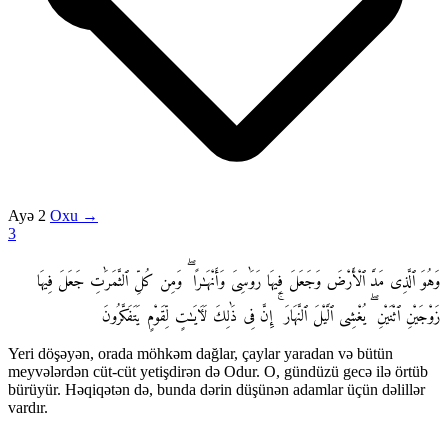
Ayə 2
Oxu →
3
وَهُوَ ٱلَّذِى مَدَّ ٱلْأَرْضَ وَجَعَلَ فِيهَا رَوَٰسِىَ وَأَنْهَـٰرًا ۖ وَمِن كُلِّ ٱلثَّمَرَٰتِ جَعَلَ فِيهَا
زَوْجَيْنِ ٱثْنَيْنِ ۖ يُغْشِى ٱلَّيْلَ ٱلنَّهَارَ ۚ إِنَّ فِى ذَٰلِكَ لَـَٔايَـٰتٍ لِّقَوْمٍ يَتَفَكَّرُونَ
Yeri döşəyən, orada möhkəm dağlar, çaylar yaradan və bütün
meyvələrdən cüt-cüt yetişdirən də Odur. O, gündüzü gecə ilə örtüb
bürüyür. Həqiqətən də, bunda dərin düşünən adamlar üçün dəlillər
vardır.