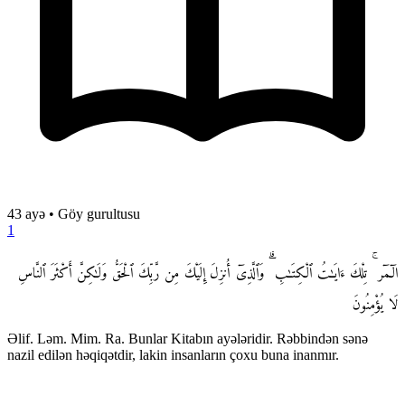
43 ayə
•
Göy gurultusu
1
الٓمٓر ۚ تِلْكَ ءَايَـٰتُ ٱلْكِتَـٰبِ ۗ وَٱلَّذِىٓ أُنزِلَ إِلَيْكَ مِن رَّبِّكَ ٱلْحَقُّ وَلَـٰكِنَّ أَكْثَرَ ٱلنَّاسِ
لَا يُؤْمِنُونَ
Əlif. Ləm. Mim. Ra. Bunlar Kitabın ayələridir. Rəbbindən sənə
nazil edilən həqiqətdir, lakin insanların çoxu buna inanmır.