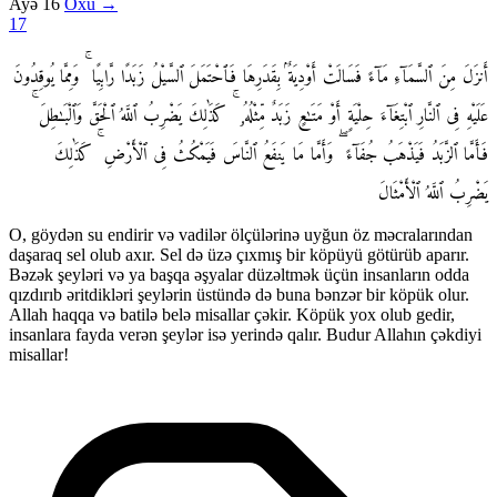
Ayə 16
Oxu →
17
أَنزَلَ مِنَ ٱلسَّمَآءِ مَآءً فَسَالَتْ أَوْدِيَةٌۢ بِقَدَرِهَا فَٱحْتَمَلَ ٱلسَّيْلُ زَبَدًا رَّابِيًا ۚ وَمِمَّا يُوقِدُونَ
عَلَيْهِ فِى ٱلنَّارِ ٱبْتِغَآءَ حِلْيَةٍ أَوْ مَتَـٰعٍ زَبَدٌ مِّثْلُهُۥ ۚ كَذَٰلِكَ يَضْرِبُ ٱللَّهُ ٱلْحَقَّ وَٱلْبَـٰطِلَ ۚ
فَأَمَّا ٱلزَّبَدُ فَيَذْهَبُ جُفَآءً ۖ وَأَمَّا مَا يَنفَعُ ٱلنَّاسَ فَيَمْكُثُ فِى ٱلْأَرْضِ ۚ كَذَٰلِكَ
يَضْرِبُ ٱللَّهُ ٱلْأَمْثَالَ
O, göydən su endirir və vadilər ölçülərinə uyğun öz məcralarından
daşaraq sel olub axır. Sel də üzə çıxmış bir köpüyü götürüb aparır.
Bəzək şeyləri və ya başqa əşyalar düzəltmək üçün insanların odda
qızdırıb əritdikləri şeylərin üstündə də buna bənzər bir köpük olur.
Allah haqqa və batilə belə misallar çəkir. Köpük yox olub gedir,
insanlara fayda verən şeylər isə yerində qalır. Budur Allahın çəkdiyi
misallar!