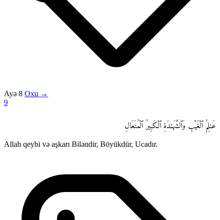
Ayə 8
Oxu →
9
عَـٰلِمُ ٱلْغَيْبِ وَٱلشَّهَـٰدَةِ ٱلْكَبِيرُ ٱلْمُتَعَالِ
Allah qeybi və aşkarı Biləndir, Böyükdür, Ucadır.