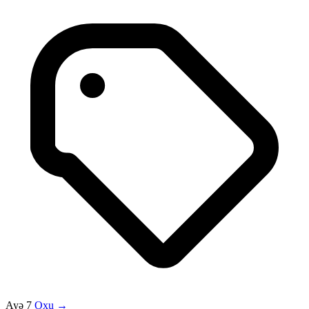
Ayə 7
Oxu →