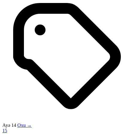
Ayə 14
Oxu →
15