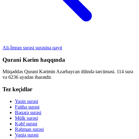
Ali-İmran surəsi surəsinə qayıt
Qurani Kərim haqqında
Müqəddəs Qurani Kərimin Azərbaycan dilində tərcüməsi. 114 surə
və 6236 ayədən ibarətdir.
Tez keçidlər
Yasin surəsi
Fatihə surəsi
Bəqərə surəsi
Mülk surəsi
Kəhf surəsi
Rəhman surəsi
Vaqiə surəsi