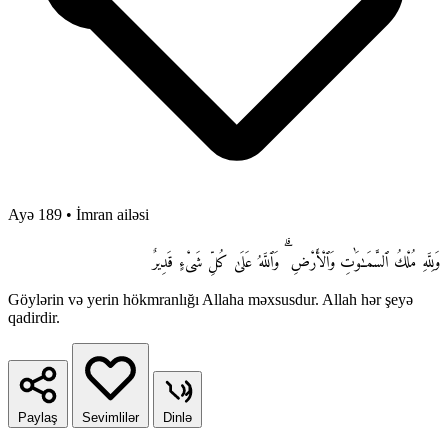
Ayə 189
•
İmran ailəsi
وَلِلَّهِ مُلْكُ ٱلسَّمَـٰوَٰتِ وَٱلْأَرْضِ ۗ وَٱللَّهُ عَلَىٰ كُلِّ شَىْءٍ قَدِيرٌ
Göylərin və yerin hökmranlığı Allaha məxsusdur. Allah hər şeyə
qadirdir.
Paylaş
Sevimlilər
Dinlə