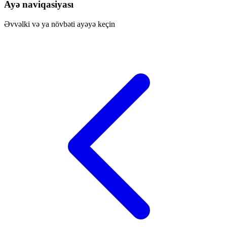
Ayə naviqasiyası
Əvvəlki və ya növbəti ayəyə keçin