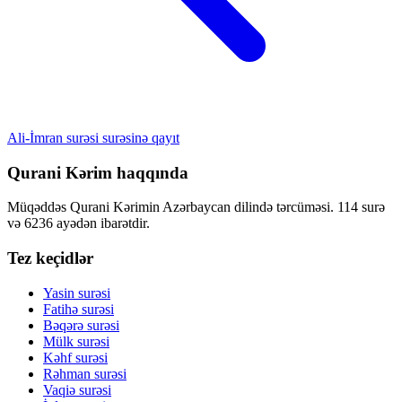
Ali-İmran surəsi surəsinə qayıt
Qurani Kərim haqqında
Müqəddəs Qurani Kərimin Azərbaycan dilində tərcüməsi. 114 surə
və 6236 ayədən ibarətdir.
Tez keçidlər
Yasin surəsi
Fatihə surəsi
Bəqərə surəsi
Mülk surəsi
Kəhf surəsi
Rəhman surəsi
Vaqiə surəsi