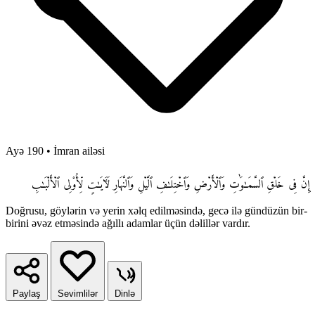
Ayə 190
•
İmran ailəsi
إِنَّ فِى خَلْقِ ٱلسَّمَـٰوَٰتِ وَٱلْأَرْضِ وَٱخْتِلَـٰفِ ٱلَّيْلِ وَٱلنَّهَارِ لَـَٔايَـٰتٍ لِّأُو۟لِى ٱلْأَلْبَـٰبِ
Doğrusu, göylərin və yerin xəlq edilməsində, gecə ilə gündüzün bir-
birini əvəz etməsində ağıllı adamlar üçün dəlillər vardır.
Paylaş
Sevimlilər
Dinlə