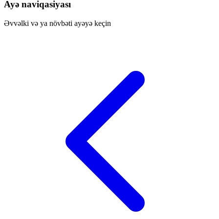
Ayə naviqasiyası
Əvvəlki və ya növbəti ayəyə keçin