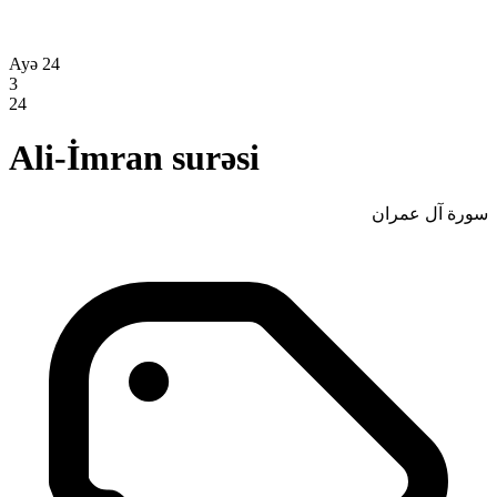
Ayə 24
3
24
Ali-İmran surəsi
سورة آل عمران