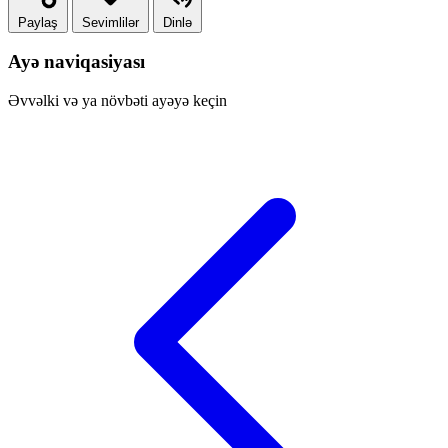
Paylaş
Sevimlilər
Dinlə
Ayə naviqasiyası
Əvvəlki və ya növbəti ayəyə keçin