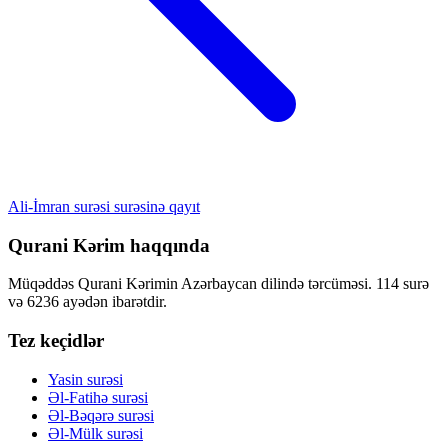
Ali-İmran surəsi surəsinə qayıt
Qurani Kərim haqqında
Müqəddəs Qurani Kərimin Azərbaycan dilində tərcüməsi. 114 surə
və 6236 ayədən ibarətdir.
Tez keçidlər
Yasin surəsi
Əl-Fatihə surəsi
Əl-Bəqərə surəsi
Əl-Mülk surəsi