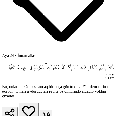
Ayə 24
•
İmran ailəsi
ذَٰلِكَ بِأَنَّهُمْ قَالُوا۟ لَن تَمَسَّنَا ٱلنَّارُ إِلَّآ أَيَّامًا مَّعْدُودَٰتٍ ۖ وَغَرَّهُمْ فِى دِينِهِم مَّا كَانُوا۟
يَفْتَرُونَ
Bu, onların: “Od bizə ancaq bir neçə gün toxunar!” – demələrinə
görədir. Onları uydurduqları şeylər öz dinlərində aldadıb yoldan
çıxartdı.