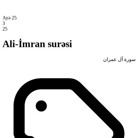
Ayə 25
3
25
Ali-İmran surəsi
سورة آل عمران