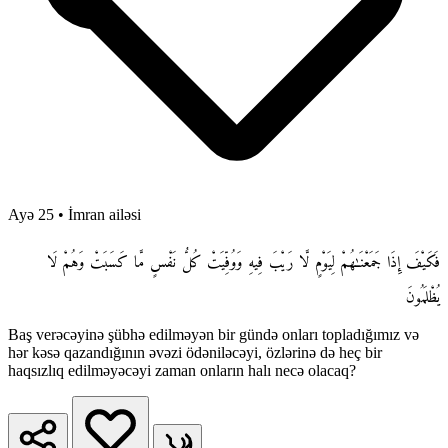
Ayə 25
•
İmran ailəsi
فَكَيْفَ إِذَا جَمَعْنَـٰهُمْ لِيَوْمٍ لَّا رَيْبَ فِيهِ وَوُفِّيَتْ كُلُّ نَفْسٍ مَّا كَسَبَتْ وَهُمْ لَا
يُظْلَمُونَ
Baş verəcəyinə şübhə edilməyən bir gündə onları topladığımız və
hər kəsə qazandığının əvəzi ödəniləcəyi, özlərinə də heç bir
haqsızlıq edilməyəcəyi zaman onların halı necə olacaq?