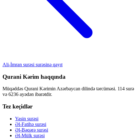
Ali-İmran surəsi surəsinə qayıt
Qurani Kərim haqqında
Müqəddəs Qurani Kərimin Azərbaycan dilində tərcüməsi. 114 surə
və 6236 ayədən ibarətdir.
Tez keçidlər
Yasin surəsi
Əl-Fatihə surəsi
Əl-Bəqərə surəsi
Əl-Mülk surəsi