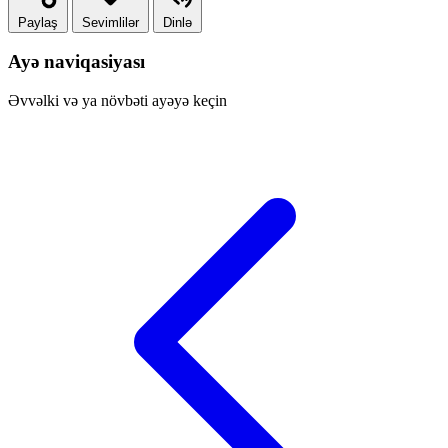
Paylaş
Sevimlilər
Dinlə
Ayə naviqasiyası
Əvvəlki və ya növbəti ayəyə keçin