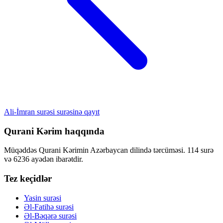
Ali-İmran surəsi surəsinə qayıt
Qurani Kərim haqqında
Müqəddəs Qurani Kərimin Azərbaycan dilində tərcüməsi. 114 surə
və 6236 ayədən ibarətdir.
Tez keçidlər
Yasin surəsi
Əl-Fatihə surəsi
Əl-Bəqərə surəsi