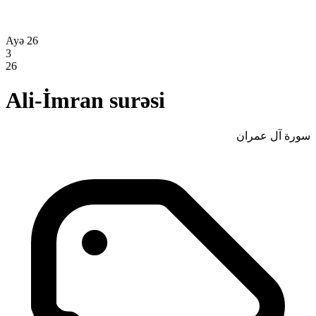
Ayə 26
3
26
Ali-İmran surəsi
سورة آل عمران