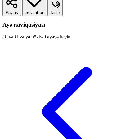
Paylaş
Sevimlilər
Dinlə
Ayə naviqasiyası
Əvvəlki və ya növbəti ayəyə keçin