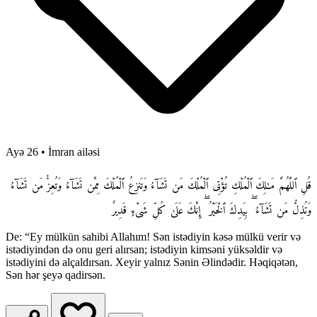
Ayə 26
•
İmran ailəsi
قُلِ ٱللَّهُمَّ مَـٰلِكَ ٱلْمُلْكِ تُؤْتِى ٱلْمُلْكَ مَن تَشَآءُ وَتَنزِعُ ٱلْمُلْكَ مِمَّن تَشَآءُ وَتُعِزُّ مَن تَشَآءُ
وَتُذِلُّ مَن تَشَآءُ ۖ بِيَدِكَ ٱلْخَيْرُ ۖ إِنَّكَ عَلَىٰ كُلِّ شَىْءٍ قَدِيرٌ
De: “Ey mülkün sahibi Allahım! Sən istədiyin kəsə mülkü verir və
istədiyindən də onu geri alırsan; istədiyin kimsəni yüksəldir və
istədiyini də alçaldırsan. Xeyir yalnız Sənin Əlindədir. Həqiqətən,
Sən hər şeyə qadirsən.