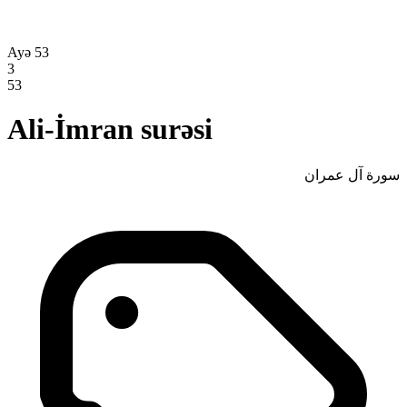
Ayə 53
3
53
Ali-İmran surəsi
سورة آل عمران