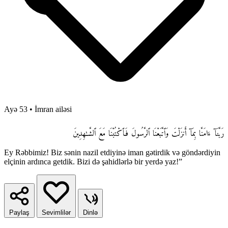
Ayə 53
•
İmran ailəsi
رَبَّنَآ ءَامَنَّا بِمَآ أَنزَلْتَ وَٱتَّبَعْنَا ٱلرَّسُولَ فَٱكْتُبْنَا مَعَ ٱلشَّـٰهِدِينَ
Ey Rəbbimiz! Biz sənin nazil etdiyinə iman gətirdik və göndərdiyin
elçinin ardınca getdik. Bizi də şahidlərlə bir yerdə yaz!”
Paylaş
Sevimlilər
Dinlə