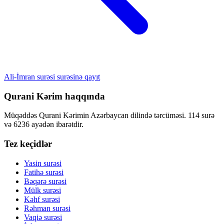
Ali-İmran surəsi surəsinə qayıt
Qurani Kərim haqqında
Müqəddəs Qurani Kərimin Azərbaycan dilində tərcüməsi. 114 surə
və 6236 ayədən ibarətdir.
Tez keçidlər
Yasin surəsi
Fatihə surəsi
Bəqərə surəsi
Mülk surəsi
Kəhf surəsi
Rəhman surəsi
Vaqiə surəsi