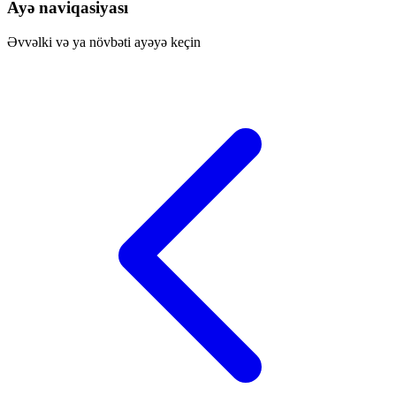
Ayə naviqasiyası
Əvvəlki və ya növbəti ayəyə keçin