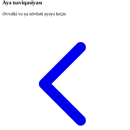
Ayə naviqasiyası
Əvvəlki və ya növbəti ayəyə keçin