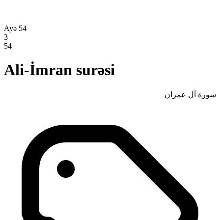
Ayə 54
3
54
Ali-İmran surəsi
سورة آل عمران