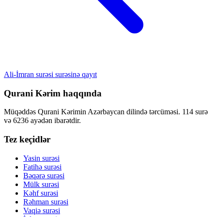
Ali-İmran surəsi surəsinə qayıt
Qurani Kərim haqqında
Müqəddəs Qurani Kərimin Azərbaycan dilində tərcüməsi. 114 surə
və 6236 ayədən ibarətdir.
Tez keçidlər
Yasin surəsi
Fatihə surəsi
Bəqərə surəsi
Mülk surəsi
Kəhf surəsi
Rəhman surəsi
Vaqiə surəsi