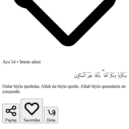
Ayə 54
•
İmran ailəsi
وَمَكَرُوا۟ وَمَكَرَ ٱللَّهُ ۖ وَٱللَّهُ خَيْرُ ٱلْمَـٰكِرِينَ
Onlar hiylə qurdular, Allah da hiylə qurdu. Allah hiylə quranların ən
yaxşısıdır.
Paylaş
Sevimlilər
Dinlə