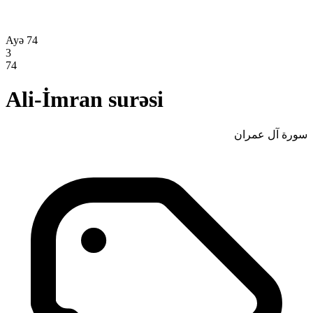
Ayə 74
3
74
Ali-İmran surəsi
سورة آل عمران