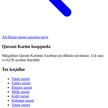
Ali-İmran surəsi surəsinə qayıt
Qurani Kərim haqqında
Müqəddəs Qurani Kərimin Azərbaycan dilində tərcüməsi. 114 surə
və 6236 ayədən ibarətdir.
Tez keçidlər
Yasin surəsi
Fatihə surəsi
Bəqərə surəsi
Mülk surəsi
Kəhf surəsi
Rəhman surəsi
Vaqiə surəsi