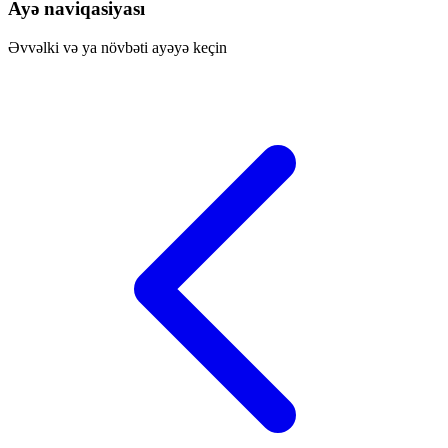
Ayə naviqasiyası
Əvvəlki və ya növbəti ayəyə keçin