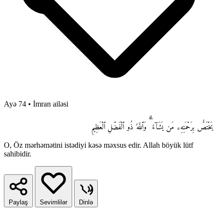
Ayə 74
•
İmran ailəsi
يَخْتَصُّ بِرَحْمَتِهِۦ مَن يَشَآءُ ۗ وَٱللَّهُ ذُو ٱلْفَضْلِ ٱلْعَظِيمِ
O, Öz mərhəmətini istədiyi kəsə məxsus edir. Allah böyük lütf
sahibidir.
Paylaş
Sevimlilər
Dinlə