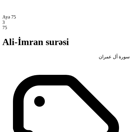
Ayə 75
3
75
Ali-İmran surəsi
سورة آل عمران