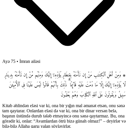
Ayə 75
•
İmran ailəsi
۞ وَمِنْ أَهْلِ ٱلْكِتَـٰبِ مَنْ إِن تَأْمَنْهُ بِقِنطَارٍ يُؤَدِّهِۦٓ إِلَيْكَ وَمِنْهُم مَّنْ إِن تَأْمَنْهُ بِدِينَارٍ
لَّا يُؤَدِّهِۦٓ إِلَيْكَ إِلَّا مَا دُمْتَ عَلَيْهِ قَآئِمًا ۗ ذَٰلِكَ بِأَنَّهُمْ قَالُوا۟ لَيْسَ عَلَيْنَا فِى ٱلْأُمِّيِّـۧنَ
سَبِيلٌ وَيَقُولُونَ عَلَى ٱللَّهِ ٱلْكَذِبَ وَهُمْ يَعْلَمُونَ
Kitab əhlindən eləsi var ki, ona bir yığın mal əmanət etsən, onu sənə
tam qaytarar. Onlardan eləsi də var ki, ona bir dinar versən belə,
başının üstündə durub tələb etməyincə onu sənə qaytarmaz. Bu, ona
görədir ki, onlar: “Avamlardan ötrü bizə günah olmaz!” – deyirlər və
bilə-bilə Allaha qarşı yalan söyləyirlər.