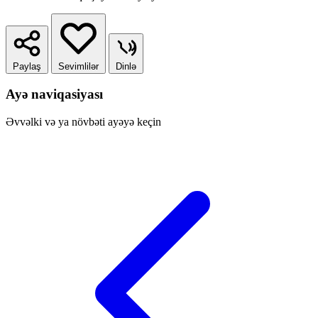
Paylaş
Sevimlilər
Dinlə
Ayə naviqasiyası
Əvvəlki və ya növbəti ayəyə keçin