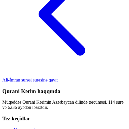
Ali-İmran surəsi surəsinə qayıt
Qurani Kərim haqqında
Müqəddəs Qurani Kərimin Azərbaycan dilində tərcüməsi. 114 surə
və 6236 ayədən ibarətdir.
Tez keçidlər