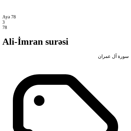
Ayə 78
3
78
Ali-İmran surəsi
سورة آل عمران