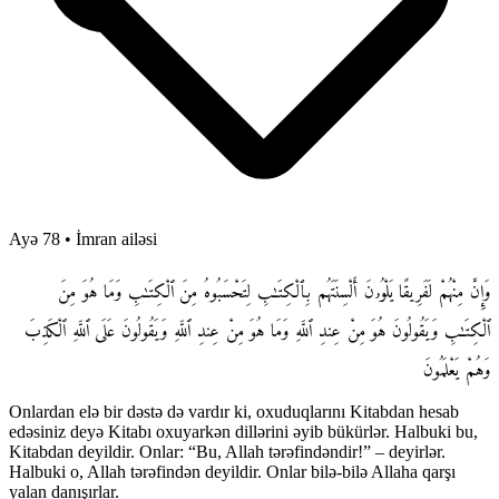
Ayə 78
•
İmran ailəsi
وَإِنَّ مِنْهُمْ لَفَرِيقًا يَلْوُۥنَ أَلْسِنَتَهُم بِٱلْكِتَـٰبِ لِتَحْسَبُوهُ مِنَ ٱلْكِتَـٰبِ وَمَا هُوَ مِنَ
ٱلْكِتَـٰبِ وَيَقُولُونَ هُوَ مِنْ عِندِ ٱللَّهِ وَمَا هُوَ مِنْ عِندِ ٱللَّهِ وَيَقُولُونَ عَلَى ٱللَّهِ ٱلْكَذِبَ
وَهُمْ يَعْلَمُونَ
Onlardan elə bir dəstə də vardır ki, oxuduqlarını Kitabdan hesab
edəsiniz deyə Kitabı oxuyarkən dillərini əyib bükürlər. Halbuki bu,
Kitabdan deyildir. Onlar: “Bu, Allah tərəfindəndir!” – deyirlər.
Halbuki o, Allah tərəfindən deyildir. Onlar bilə-bilə Allaha qarşı
yalan danışırlar.