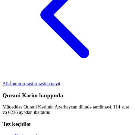
Ali-İmran surəsi surəsinə qayıt
Qurani Kərim haqqında
Müqəddəs Qurani Kərimin Azərbaycan dilində tərcüməsi. 114 surə
və 6236 ayədən ibarətdir.
Tez keçidlər