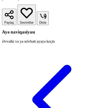
Paylaş
Sevimlilər
Dinlə
Ayə naviqasiyası
Əvvəlki və ya növbəti ayəyə keçin