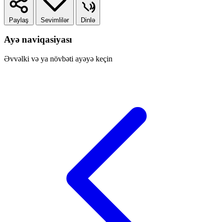
Paylaş
Sevimlilər
Dinlə
Ayə naviqasiyası
Əvvəlki və ya növbəti ayəyə keçin