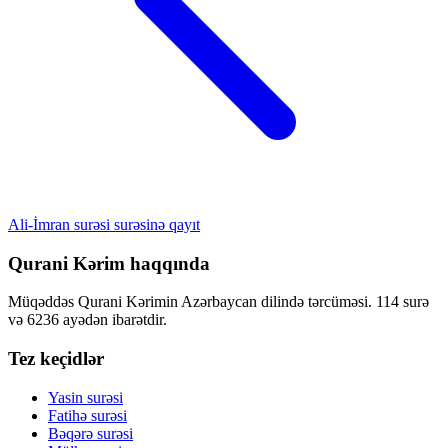
Ali-İmran surəsi surəsinə qayıt
Qurani Kərim haqqında
Müqəddəs Qurani Kərimin Azərbaycan dilində tərcüməsi. 114 surə
və 6236 ayədən ibarətdir.
Tez keçidlər
Yasin surəsi
Fatihə surəsi
Bəqərə surəsi