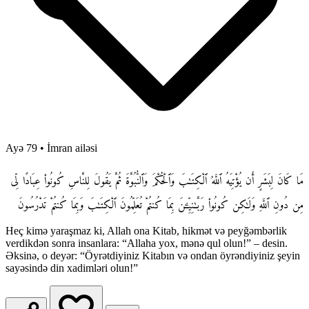
Ayə 79
•
İmran ailəsi
مَا كَانَ لِبَشَرٍ أَن يُؤْتِيَهُ ٱللَّهُ ٱلْكِتَـٰبَ وَٱلْحُكْمَ وَٱلنُّبُوَّةَ ثُمَّ يَقُولَ لِلنَّاسِ كُونُوا۟ عِبَادًا لِّى
مِن دُونِ ٱللَّهِ وَلَـٰكِن كُونُوا۟ رَبَّـٰنِيِّـۧنَ بِمَا كُنتُمْ تُعَلِّمُونَ ٱلْكِتَـٰبَ وَبِمَا كُنتُمْ تَدْرُسُونَ
Heç kimə yaraşmaz ki, Allah ona Kitab, hikmət və peyğəmbərlik
verdikdən sonra insanlara: “Allaha yox, mənə qul olun!” – desin.
Əksinə, o deyər: “Öyrətdiyiniz Kitabın və ondan öyrəndiyiniz şeyin
sayəsində din xadimləri olun!”