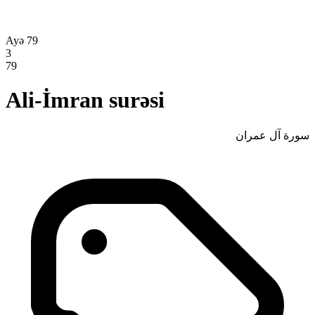
Ayə 79
3
79
Ali-İmran surəsi
سورة آل عمران