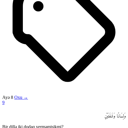
Ayə 8
Oxu →
9
وَلِسَانًا وَشَفَتَيْنِ
Bir dillə iki dodaq verməmişikmi?