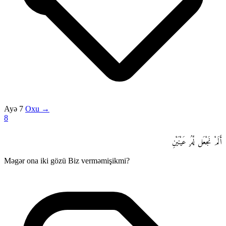
Ayə 7
Oxu →
8
أَلَمْ نَجْعَل لَّهُۥ عَيْنَيْنِ
Məgər ona iki gözü Biz verməmişikmi?