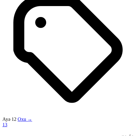
Ayə 12
Oxu →
13