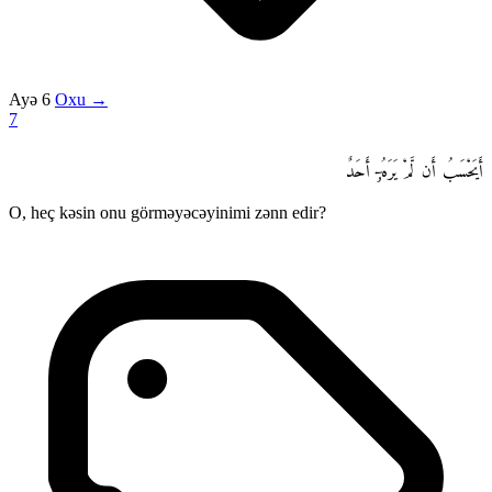
Ayə 6
Oxu →
7
أَيَحْسَبُ أَن لَّمْ يَرَهُۥٓ أَحَدٌ
O, heç kəsin onu görməyəcəyinimi zənn edir?