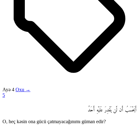
Ayə 4
Oxu →
5
أَيَحْسَبُ أَن لَّن يَقْدِرَ عَلَيْهِ أَحَدٌ
O, heç kəsin ona gücü çatmayacağınımı güman edir?