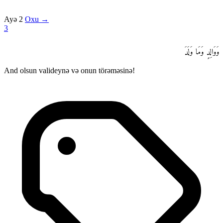
Ayə 2
Oxu →
3
وَوَالِدٍ وَمَا وَلَدَ
And olsun valideynə və onun törəməsinə!