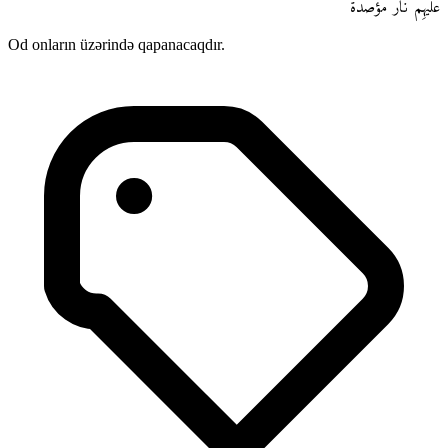
عَلَيْهِمْ نَارٌ مُّؤْصَدَةٌۢ
Od onların üzərində qapanacaqdır.