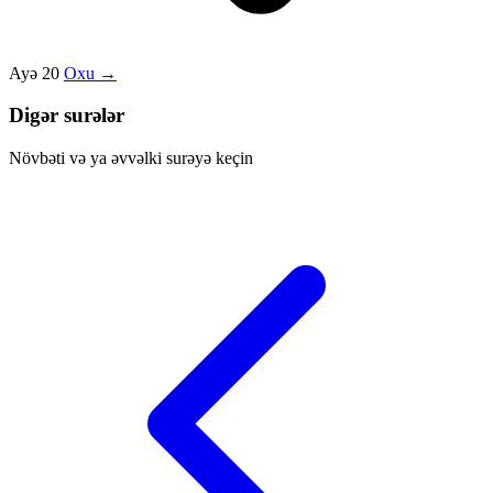
Ayə 20
Oxu →
Digər surələr
Növbəti və ya əvvəlki surəyə keçin