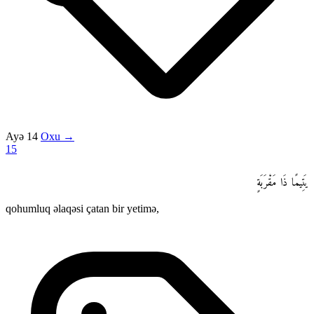
Ayə 14
Oxu →
15
يَتِيمًا ذَا مَقْرَبَةٍ
qohumluq əlaqəsi çatan bir yetimə,