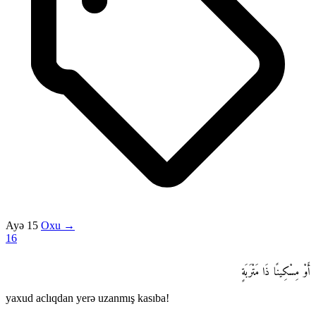
Ayə 15
Oxu →
16
أَوْ مِسْكِينًا ذَا مَتْرَبَةٍ
yaxud aclıqdan yerə uzanmış kasıba!