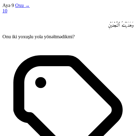
Ayə 9
Oxu →
10
وَهَدَيْنَـٰهُ ٱلنَّجْدَيْنِ
Onu iki yoxuşlu yola yönəltmədikmi?