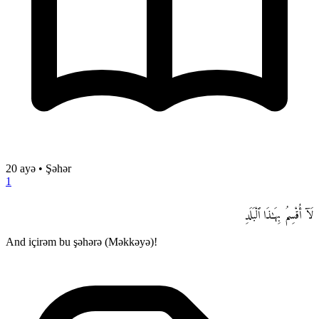
20 ayə
•
Şəhər
1
لَآ أُقْسِمُ بِهَـٰذَا ٱلْبَلَدِ
And içirəm bu şəhərə (Məkkəyə)!