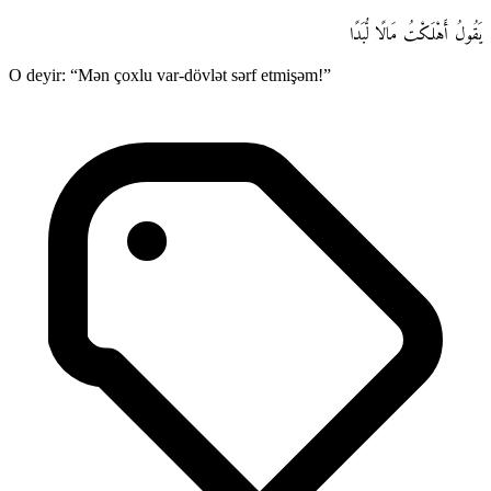
يَقُولُ أَهْلَكْتُ مَالًا لُّبَدًا
O deyir: “Mən çoxlu var-dövlət sərf etmişəm!”