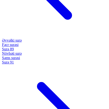
Əvvəlki surə
Fəcr surəsi
Surə 89
Növbəti surə
Şəms surəsi
Surə 91