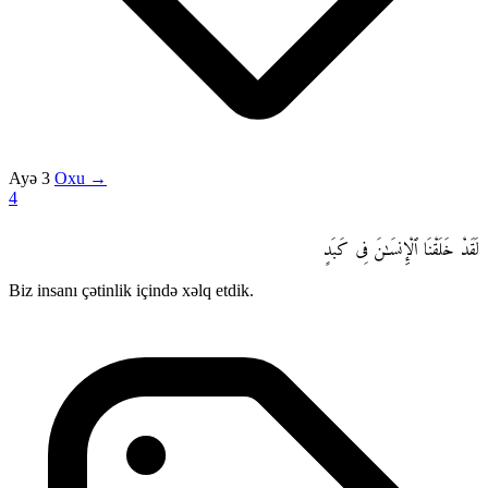
Ayə 3
Oxu →
4
لَقَدْ خَلَقْنَا ٱلْإِنسَـٰنَ فِى كَبَدٍ
Biz insanı çətinlik içində xəlq etdik.