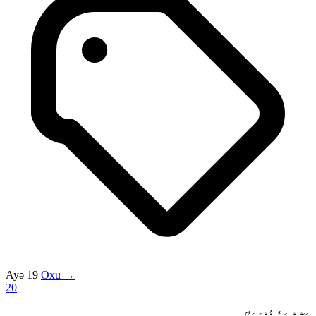
Ayə 19
Oxu →
20