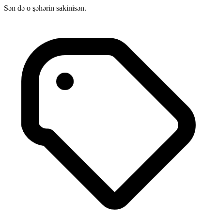
Sən də o şəhərin sakinisən.