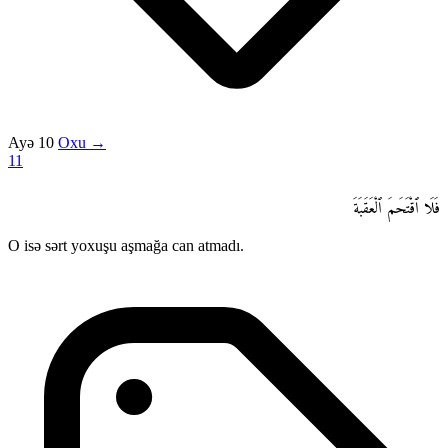
Ayə 10
Oxu →
11
فَلَا ٱقْتَحَمَ ٱلْعَقَبَةَ
O isə sərt yoxuşu aşmağa can atmadı.