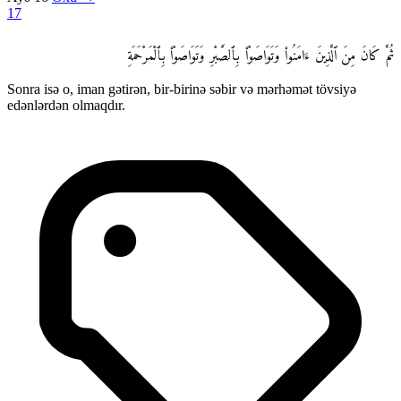
17
ثُمَّ كَانَ مِنَ ٱلَّذِينَ ءَامَنُوا۟ وَتَوَاصَوْا۟ بِٱلصَّبْرِ وَتَوَاصَوْا۟ بِٱلْمَرْحَمَةِ
Sonra isə o, iman gətirən, bir-birinə səbir və mərhəmət tövsiyə
edənlərdən olmaqdır.