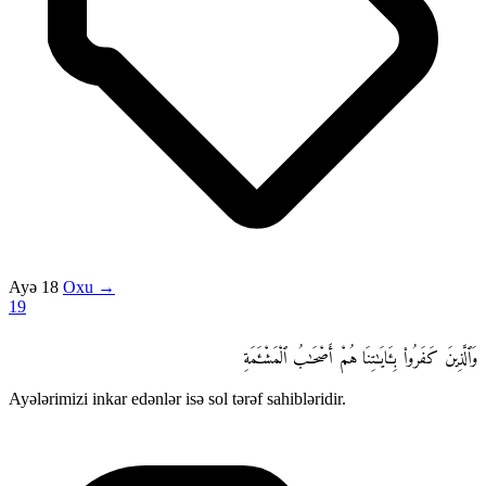
Ayə 18
Oxu →
19
وَٱلَّذِينَ كَفَرُوا۟ بِـَٔايَـٰتِنَا هُمْ أَصْحَـٰبُ ٱلْمَشْـَٔمَةِ
Ayələrimizi inkar edənlər isə sol tərəf sahibləridir.