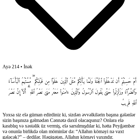
Ayə 214
•
İnək
أَمْ حَسِبْتُمْ أَن تَدْخُلُوا۟ ٱلْجَنَّةَ وَلَمَّا يَأْتِكُم مَّثَلُ ٱلَّذِينَ خَلَوْا۟ مِن قَبْلِكُم ۖ مَّسَّتْهُمُ ٱلْبَأْسَآءُ
وَٱلضَّرَّآءُ وَزُلْزِلُوا۟ حَتَّىٰ يَقُولَ ٱلرَّسُولُ وَٱلَّذِينَ ءَامَنُوا۟ مَعَهُۥ مَتَىٰ نَصْرُ ٱللَّهِ ۗ أَلَآ إِنَّ نَصْرَ
ٱللَّهِ قَرِيبٌ
Yoxsa siz elə güman edirdiniz ki, sizdən əvvəlkilərin başına gələnlər
sizin başınıza gəlmədən Cənnətə daxil olacaqsınız? Onlara elə
kasıblıq və xəstəlik üz vermiş, elə sarsılmışdılar ki, hətta Peyğəmbər
və onunla birlikdə olan möminlər də: “Allahın köməyi nə vaxt
gələcək?” – dedilər. Həqiqətən, Allahın köməyi yaxındır.