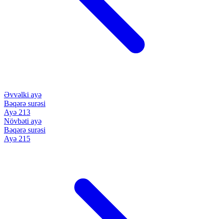
Əvvəlki ayə
Bəqərə surəsi
Ayə 213
Növbəti ayə
Bəqərə surəsi
Ayə 215