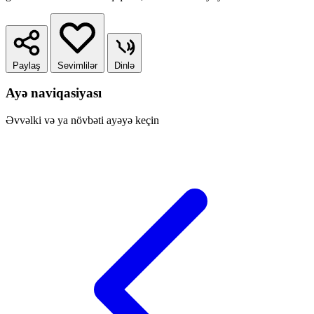
Paylaş
Sevimlilər
Dinlə
Ayə naviqasiyası
Əvvəlki və ya növbəti ayəyə keçin