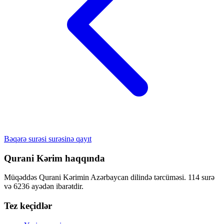
Bəqərə surəsi surəsinə qayıt
Qurani Kərim haqqında
Müqəddəs Qurani Kərimin Azərbaycan dilində tərcüməsi. 114 surə
və 6236 ayədən ibarətdir.
Tez keçidlər