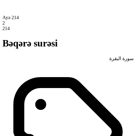
Ayə 214
2
214
Bəqərə surəsi
سورة البقرة