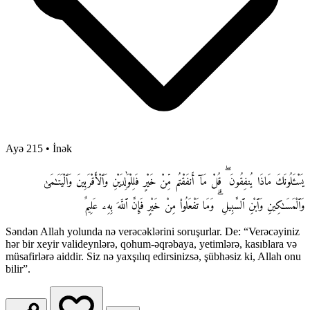
Ayə 215
•
İnək
يَسْـَٔلُونَكَ مَاذَا يُنفِقُونَ ۖ قُلْ مَآ أَنفَقْتُم مِّنْ خَيْرٍ فَلِلْوَٰلِدَيْنِ وَٱلْأَقْرَبِينَ وَٱلْيَتَـٰمَىٰ
وَٱلْمَسَـٰكِينِ وَٱبْنِ ٱلسَّبِيلِ ۗ وَمَا تَفْعَلُوا۟ مِنْ خَيْرٍ فَإِنَّ ٱللَّهَ بِهِۦ عَلِيمٌ
Səndən Allah yolunda nə verəcəklərini soruşurlar. De: “Verəcəyiniz
hər bir xeyir valideynlərə, qohum-əqrəbaya, yetimlərə, kasıblara və
müsafirlərə aiddir. Siz nə yaxşılıq edirsinizsə, şübhəsiz ki, Allah onu
bilir”.