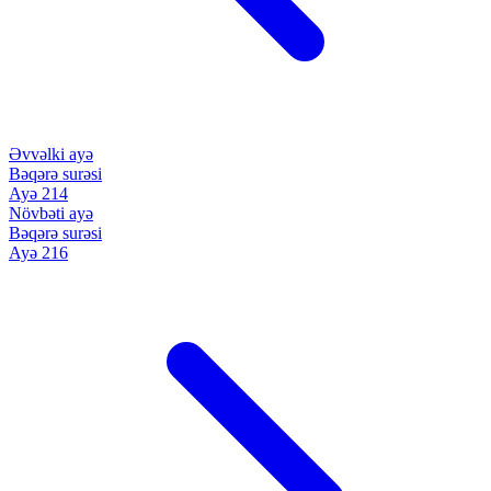
Əvvəlki ayə
Bəqərə surəsi
Ayə 214
Növbəti ayə
Bəqərə surəsi
Ayə 216