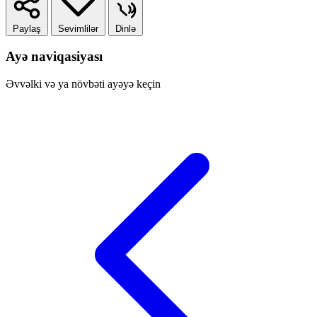
Paylaş
Sevimlilər
Dinlə
Ayə naviqasiyası
Əvvəlki və ya növbəti ayəyə keçin