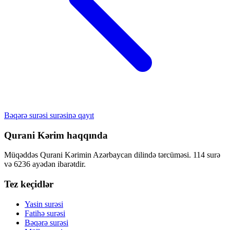
Bəqərə surəsi surəsinə qayıt
Qurani Kərim haqqında
Müqəddəs Qurani Kərimin Azərbaycan dilində tərcüməsi. 114 surə
və 6236 ayədən ibarətdir.
Tez keçidlər
Yasin surəsi
Fatihə surəsi
Bəqərə surəsi