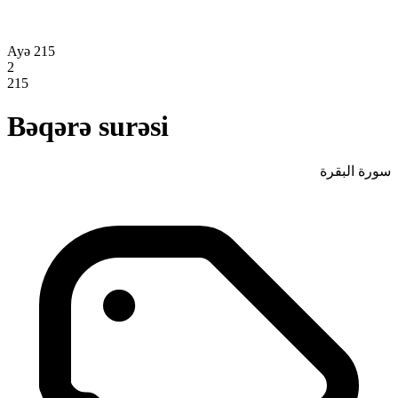
Ayə 215
2
215
Bəqərə surəsi
سورة البقرة