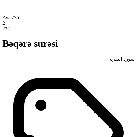
Ayə 235
2
235
Bəqərə surəsi
سورة البقرة