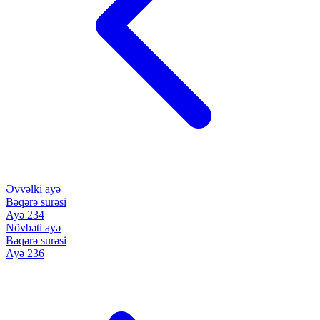
Əvvəlki ayə
Bəqərə surəsi
Ayə 234
Növbəti ayə
Bəqərə surəsi
Ayə 236