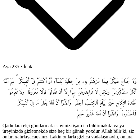
Ayə 235
•
İnək
وَلَا جُنَاحَ عَلَيْكُمْ فِيمَا عَرَّضْتُم بِهِۦ مِنْ خِطْبَةِ ٱلنِّسَآءِ أَوْ أَكْنَنتُمْ فِىٓ أَنفُسِكُمْ ۚ عَلِمَ ٱللَّهُ
أَنَّكُمْ سَتَذْكُرُونَهُنَّ وَلَـٰكِن لَّا تُوَاعِدُوهُنَّ سِرًّا إِلَّآ أَن تَقُولُوا۟ قَوْلًا مَّعْرُوفًا ۚ وَلَا تَعْزِمُوا۟
عُقْدَةَ ٱلنِّكَاحِ حَتَّىٰ يَبْلُغَ ٱلْكِتَـٰبُ أَجَلَهُۥ ۚ وَٱعْلَمُوٓا۟ أَنَّ ٱللَّهَ يَعْلَمُ مَا فِىٓ أَنفُسِكُمْ
فَٱحْذَرُوهُ ۚ وَٱعْلَمُوٓا۟ أَنَّ ٱللَّهَ غَفُورٌ حَلِيمٌ
Qadınlara elçi göndərmək istəyinizi işarə ilə bildirməkdə və ya
ürəyinizdə gizlətməkdə sizə heç bir günah yoxdur. Allah bilir ki, siz
onları xatırlayacaqsınız. Lakin onlarla gizlicə vədələşməyin, onlara