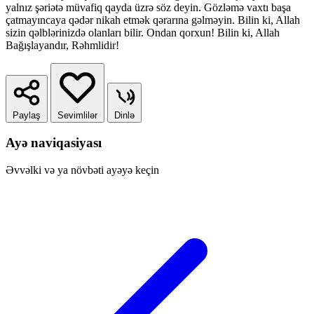
yalnız şəriətə müvafiq qayda üzrə söz deyin. Gözləmə vaxtı başa
çatmayıncaya qədər nikah etmək qərarına gəlməyin. Bilin ki, Allah
sizin qəlblərinizdə olanları bilir. Ondan qorxun! Bilin ki, Allah
Bağışlayandır, Rəhmlidir!
Paylaş
Sevimlilər
Dinlə
Ayə naviqasiyası
Əvvəlki və ya növbəti ayəyə keçin