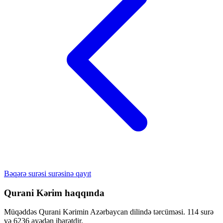
Bəqərə surəsi surəsinə qayıt
Qurani Kərim haqqında
Müqəddəs Qurani Kərimin Azərbaycan dilində tərcüməsi. 114 surə
və 6236 ayədən ibarətdir.