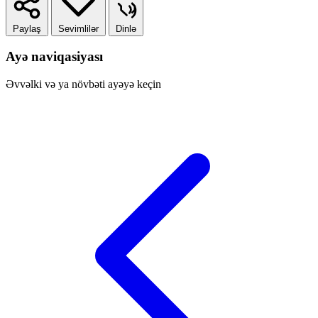
Paylaş
Sevimlilər
Dinlə
Ayə naviqasiyası
Əvvəlki və ya növbəti ayəyə keçin