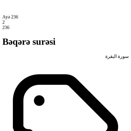
Ayə 236
2
236
Bəqərə surəsi
سورة البقرة