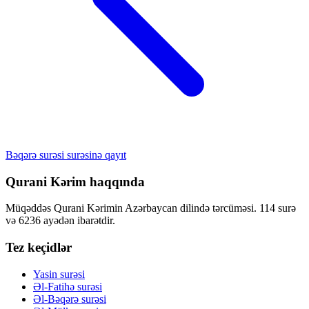
Bəqərə surəsi surəsinə qayıt
Qurani Kərim haqqında
Müqəddəs Qurani Kərimin Azərbaycan dilində tərcüməsi. 114 surə
və 6236 ayədən ibarətdir.
Tez keçidlər
Yasin surəsi
Əl-Fatihə surəsi
Əl-Bəqərə surəsi