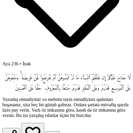
Ayə 236
•
İnək
لَّا جُنَاحَ عَلَيْكُمْ إِن طَلَّقْتُمُ ٱلنِّسَآءَ مَا لَمْ تَمَسُّوهُنَّ أَوْ تَفْرِضُوا۟ لَهُنَّ فَرِيضَةً ۚ وَمَتِّعُوهُنَّ
عَلَى ٱلْمُوسِعِ قَدَرُهُۥ وَعَلَى ٱلْمُقْتِرِ قَدَرُهُۥ مَتَـٰعًۢا بِٱلْمَعْرُوفِ ۖ حَقًّا عَلَى ٱلْمُحْسِنِينَ
Yaxınlıq etmədiyiniz və mehrini təyin etmədiyiniz qadınları
boşasanız, sizə heç bir günah gəlməz. Onlara şəriətə müvafiq qayda
üzrə pay verin. Varlı öz imkanına görə, kasıb da öz imkanına görə
versin. Bu isə yaxşılıq edənlər üçün bir borcdur.