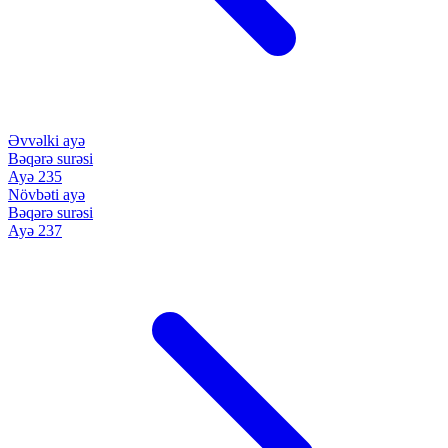
Əvvəlki ayə
Bəqərə surəsi
Ayə 235
Növbəti ayə
Bəqərə surəsi
Ayə 237