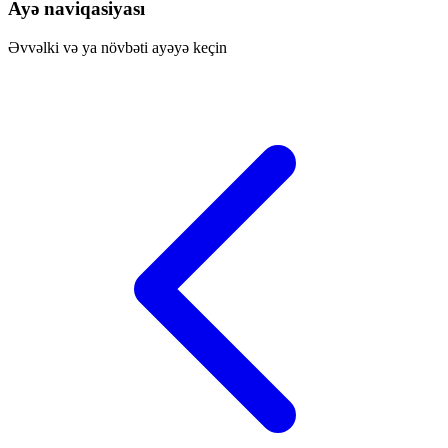
Ayə naviqasiyası
Əvvəlki və ya növbəti ayəyə keçin