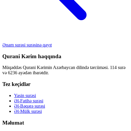
Ənam surəsi surəsinə qayıt
Qurani Kərim haqqında
Müqəddəs Qurani Kərimin Azərbaycan dilində tərcüməsi. 114 surə
və 6236 ayədən ibarətdir.
Tez keçidlər
Yasin surəsi
Əl-Fatihə surəsi
Əl-Bəqərə surəsi
Əl-Mülk surəsi
Məlumat