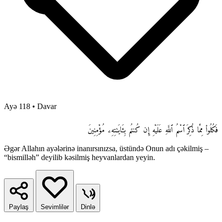
Ayə 118
•
Davar
فَكُلُوا۟ مِمَّا ذُكِرَ ٱسْمُ ٱللَّهِ عَلَيْهِ إِن كُنتُم بِـَٔايَـٰتِهِۦ مُؤْمِنِينَ
Əgər Allahın ayələrinə inanırsınızsa, üstündə Onun adı çəkilmiş –
“bismilləh” deyilib kəsilmiş heyvanlardan yeyin.
Paylaş
Sevimlilər
Dinlə