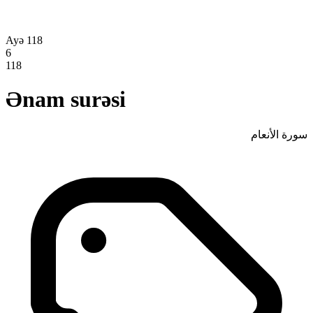
Ayə 118
6
118
Ənam surəsi
سورة الأنعام