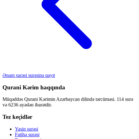
Ənam surəsi surəsinə qayıt
Qurani Kərim haqqında
Müqəddəs Qurani Kərimin Azərbaycan dilində tərcüməsi. 114 surə
və 6236 ayədən ibarətdir.
Tez keçidlər
Yasin surəsi
Fatihə surəsi