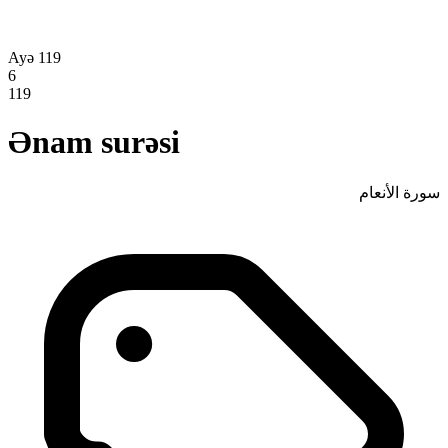
Ayə 119
6
119
Ənam surəsi
سورة الأنعام