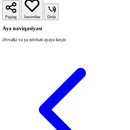
Paylaş
Sevimlilər
Dinlə
Ayə naviqasiyası
Əvvəlki və ya növbəti ayəyə keçin