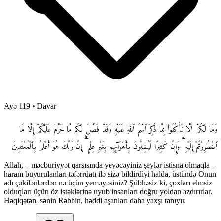
Ayə 119
•
Davar
وَمَا لَكُمْ أَلَّا تَأْكُلُوا۟ مِمَّا ذُكِرَ ٱسْمُ ٱللَّهِ عَلَيْهِ وَقَدْ فَصَّلَ لَكُم مَّا حَرَّمَ عَلَيْكُمْ إِلَّا مَا
ٱضْطُرِرْتُمْ إِلَيْهِ ۗ وَإِنَّ كَثِيرًا لَّيُضِلُّونَ بِأَهْوَآئِهِم بِغَيْرِ عِلْمٍ ۗ إِنَّ رَبَّكَ هُوَ أَعْلَمُ بِٱلْمُعْتَدِينَ
Allah, – məcburiyyət qarşısında yeyəcəyiniz şeylər istisna olmaqla –
haram buyurulanları təfərrüatı ilə sizə bildirdiyi halda, üstündə Onun
adı çəkilənlərdən nə üçün yeməyəsiniz? Şübhəsiz ki, çoxları elmsiz
olduqları üçün öz istəklərinə uyub insanları doğru yoldan azdırırlar.
Həqiqətən, sənin Rəbbin, həddi aşanları daha yaxşı tanıyır.