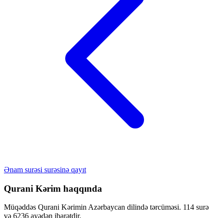
Ənam surəsi surəsinə qayıt
Qurani Kərim haqqında
Müqəddəs Qurani Kərimin Azərbaycan dilində tərcüməsi. 114 surə
və 6236 ayədən ibarətdir.