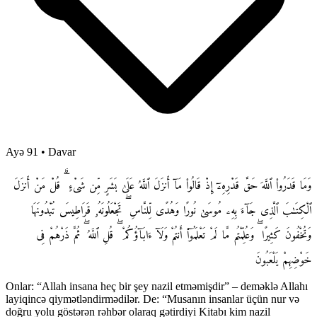
Ayə 91
•
Davar
وَمَا قَدَرُوا۟ ٱللَّهَ حَقَّ قَدْرِهِۦٓ إِذْ قَالُوا۟ مَآ أَنزَلَ ٱللَّهُ عَلَىٰ بَشَرٍ مِّن شَىْءٍ ۗ قُلْ مَنْ أَنزَلَ
ٱلْكِتَـٰبَ ٱلَّذِى جَآءَ بِهِۦ مُوسَىٰ نُورًا وَهُدًى لِّلنَّاسِ ۖ تَجْعَلُونَهُۥ قَرَاطِيسَ تُبْدُونَهَا
وَتُخْفُونَ كَثِيرًا ۖ وَعُلِّمْتُم مَّا لَمْ تَعْلَمُوٓا۟ أَنتُمْ وَلَآ ءَابَآؤُكُمْ ۖ قُلِ ٱللَّهُ ۖ ثُمَّ ذَرْهُمْ فِى
خَوْضِهِمْ يَلْعَبُونَ
Onlar: “Allah insana heç bir şey nazil etməmişdir” – deməklə Allahı
layiqincə qiymətləndirmədilər. De: “Musanın insanlar üçün nur və
doğru yolu göstərən rəhbər olaraq gətirdiyi Kitabı kim nazil