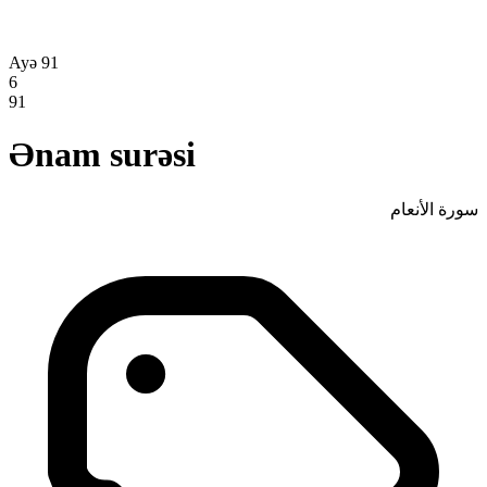
Ayə 91
6
91
Ənam surəsi
سورة الأنعام