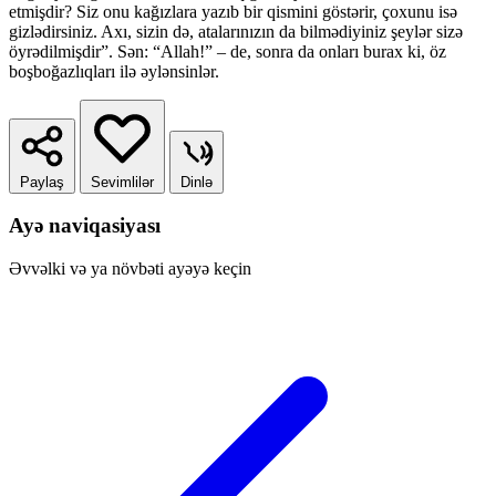
etmişdir? Siz onu kağızlara yazıb bir qismini göstərir, çoxunu isə
gizlədirsiniz. Axı, sizin də, atalarınızın da bilmədiyiniz şeylər sizə
öyrədilmişdir”. Sən: “Allah!” – de, sonra da onları burax ki, öz
boşboğazlıqları ilə əylənsinlər.
Paylaş
Sevimlilər
Dinlə
Ayə naviqasiyası
Əvvəlki və ya növbəti ayəyə keçin