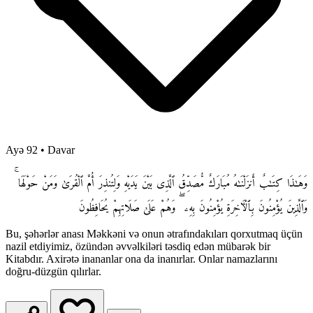
Ayə 92
•
Davar
وَهَـٰذَا كِتَـٰبٌ أَنزَلْنَـٰهُ مُبَارَكٌ مُّصَدِّقُ ٱلَّذِى بَيْنَ يَدَيْهِ وَلِتُنذِرَ أُمَّ ٱلْقُرَىٰ وَمَنْ حَوْلَهَا ۚ
وَٱلَّذِينَ يُؤْمِنُونَ بِٱلْـَٔاخِرَةِ يُؤْمِنُونَ بِهِۦ ۖ وَهُمْ عَلَىٰ صَلَاتِهِمْ يُحَافِظُونَ
Bu, şəhərlər anası Məkkəni və onun ətrafındakıları qorxutmaq üçün
nazil etdiyimiz, özündən əvvəlkiləri təsdiq edən mübarək bir
Kitabdır. Axirətə inananlar ona da inanırlar. Onlar namazlarını
doğru-düzgün qılırlar.