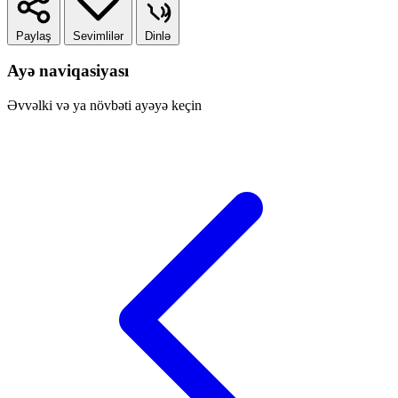
Paylaş
Sevimlilər
Dinlə
Ayə naviqasiyası
Əvvəlki və ya növbəti ayəyə keçin