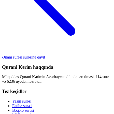
Ənam surəsi surəsinə qayıt
Qurani Kərim haqqında
Müqəddəs Qurani Kərimin Azərbaycan dilində tərcüməsi. 114 surə
və 6236 ayədən ibarətdir.
Tez keçidlər
Yasin surəsi
Fatihə surəsi
Bəqərə surəsi