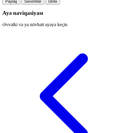
Paylaş
Sevimlilər
Dinlə
Ayə naviqasiyası
Əvvəlki və ya növbəti ayəyə keçin