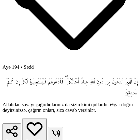
Ayə 194
•
Sədd
إِنَّ ٱلَّذِينَ تَدْعُونَ مِن دُونِ ٱللَّهِ عِبَادٌ أَمْثَالُكُمْ ۖ فَٱدْعُوهُمْ فَلْيَسْتَجِيبُوا۟ لَكُمْ إِن كُنتُمْ
صَـٰدِقِينَ
Allahdan savayı çağırdıqlarınız da sizin kimi qullardır. Əgər doğru
deyirsinizsə, çağırın onları, sizə cavab versinlər.