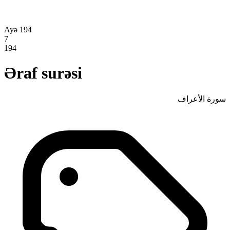
Ayə 194
7
194
Əraf surəsi
سورة الأعراف