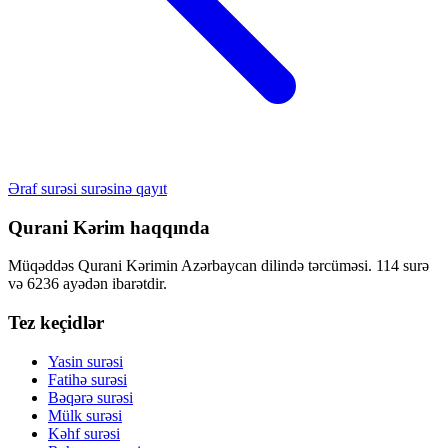
Əraf surəsi surəsinə qayıt
Qurani Kərim haqqında
Müqəddəs Qurani Kərimin Azərbaycan dilində tərcüməsi. 114 surə
və 6236 ayədən ibarətdir.
Tez keçidlər
Yasin surəsi
Fatihə surəsi
Bəqərə surəsi
Mülk surəsi
Kəhf surəsi