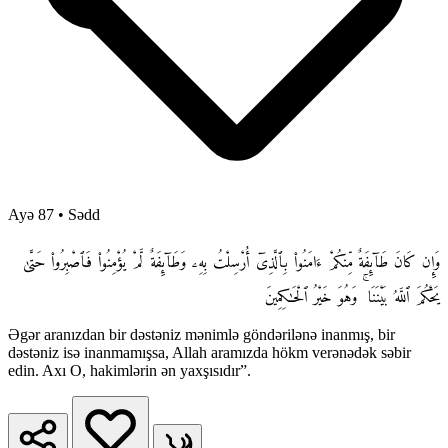
Ayə 87
•
Sədd
وَإِن كَانَ طَآئِفَةٌ مِّنكُمْ ءَامَنُوا۟ بِٱلَّذِىٓ أُرْسِلْتُ بِهِۦ وَطَآئِفَةٌ لَّمْ يُؤْمِنُوا۟ فَٱصْبِرُوا۟ حَتَّىٰ
يَحْكُمَ ٱللَّهُ بَيْنَنَا ۚ وَهُوَ خَيْرُ ٱلْحَـٰكِمِينَ
Əgər aranızdan bir dəstəniz mənimlə göndərilənə inanmış, bir
dəstəniz isə inanmamışsa, Allah aramızda hökm verənədək səbir
edin. Axı O, hakimlərin ən yaxşısıdır”.