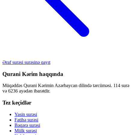
Əraf surəsi surəsinə qayıt
Qurani Kərim haqqında
Müqəddəs Qurani Kərimin Azərbaycan dilində tərcüməsi. 114 surə
və 6236 ayədən ibarətdir.
Tez keçidlər
Yasin surəsi
Fatihə surəsi
Bəqərə surəsi
Mülk surəsi