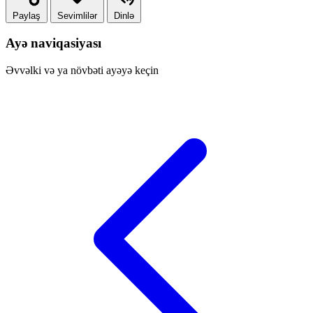
Paylaş
Sevimlilər
Dinlə
Ayə naviqasiyası
Əvvəlki və ya növbəti ayəyə keçin