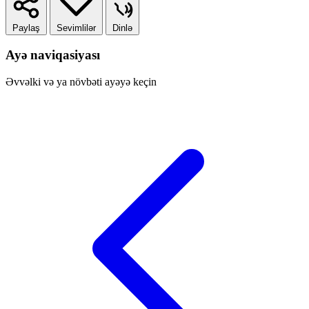
Paylaş
Sevimlilər
Dinlə
Ayə naviqasiyası
Əvvəlki və ya növbəti ayəyə keçin