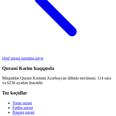
Əraf surəsi surəsinə qayıt
Qurani Kərim haqqında
Müqəddəs Qurani Kərimin Azərbaycan dilində tərcüməsi. 114 surə
və 6236 ayədən ibarətdir.
Tez keçidlər
Yasin surəsi
Fatihə surəsi
Bəqərə surəsi