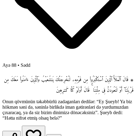
Ayə 88
•
Sədd
۞ قَالَ ٱلْمَلَأُ ٱلَّذِينَ ٱسْتَكْبَرُوا۟ مِن قَوْمِهِۦ لَنُخْرِجَنَّكَ يَـٰشُعَيْبُ وَٱلَّذِينَ ءَامَنُوا۟ مَعَكَ مِن
قَرْيَتِنَآ أَوْ لَتَعُودُنَّ فِى مِلَّتِنَا ۚ قَالَ أَوَلَوْ كُنَّا كَـٰرِهِينَ
Onun qövmünün təkəbbürlü zadəganları dedilər: “Ey Şueyb! Ya biz
hökmən səni də, səninlə birlikdə iman gətirənləri də yurdumuzdan
çıxaracaq, ya da siz bizim dinimizə dönəcəksiniz”. Şueyb dedi:
“Hətta nifrət etmiş olsaq belə?”