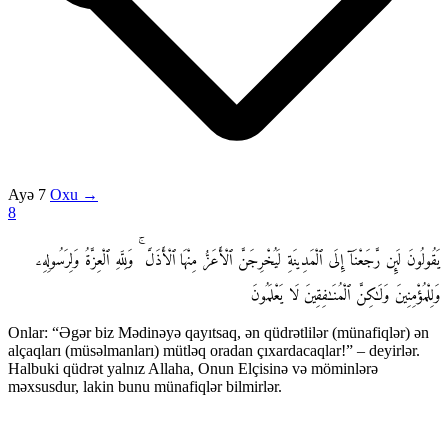
Ayə 7
Oxu →
8
يَقُولُونَ لَئِن رَّجَعْنَآ إِلَى ٱلْمَدِينَةِ لَيُخْرِجَنَّ ٱلْأَعَزُّ مِنْهَا ٱلْأَذَلَّ ۚ وَلِلَّهِ ٱلْعِزَّةُ وَلِرَسُولِهِۦ
وَلِلْمُؤْمِنِينَ وَلَـٰكِنَّ ٱلْمُنَـٰفِقِينَ لَا يَعْلَمُونَ
Onlar: “Əgər biz Mədinəyə qayıtsaq, ən qüdrətlilər (münafiqlər) ən
alçaqları (müsəlmanları) mütləq oradan çıxardacaqlar!” – deyirlər.
Halbuki qüdrət yalnız Allaha, Onun Elçisinə və möminlərə
məxsusdur, lakin bunu münafiqlər bilmirlər.