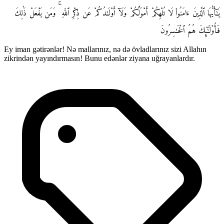
يَـٰٓأَيُّهَا ٱلَّذِينَ ءَامَنُوا۟ لَا تُلْهِكُمْ أَمْوَٰلُكُمْ وَلَآ أَوْلَـٰدُكُمْ عَن ذِكْرِ ٱللَّهِ ۚ وَمَن يَفْعَلْ ذَٰلِكَ
فَأُو۟لَـٰٓئِكَ هُمُ ٱلْخَـٰسِرُونَ
Ey iman gətirənlər! Nə mallarınız, nə də övladlarınız sizi Allahın
zikrindən yayındırmasın! Bunu edənlər ziyana uğrayanlardır.