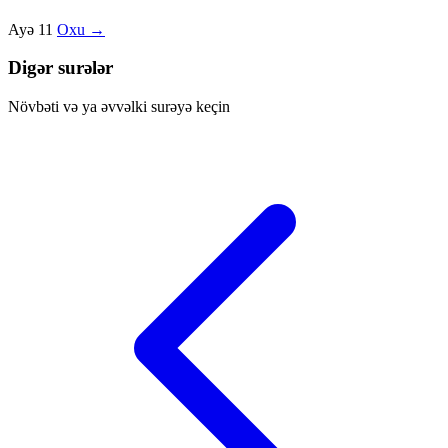
Ayə 11
Oxu →
Digər surələr
Növbəti və ya əvvəlki surəyə keçin