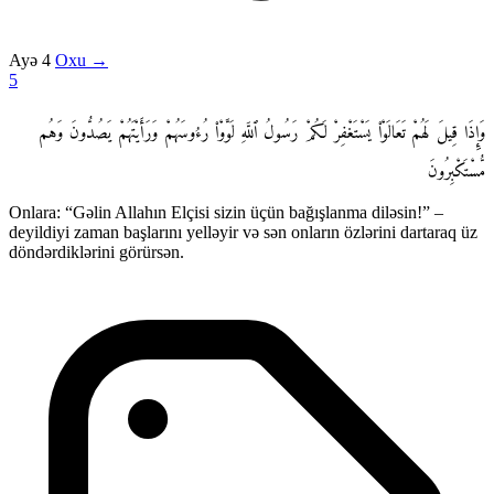
Ayə 4
Oxu →
5
وَإِذَا قِيلَ لَهُمْ تَعَالَوْا۟ يَسْتَغْفِرْ لَكُمْ رَسُولُ ٱللَّهِ لَوَّوْا۟ رُءُوسَهُمْ وَرَأَيْتَهُمْ يَصُدُّونَ وَهُم
مُّسْتَكْبِرُونَ
Onlara: “Gəlin Allahın Elçisi sizin üçün bağışlanma diləsin!” –
deyildiyi zaman başlarını yelləyir və sən onların özlərini dartaraq üz
döndərdiklərini görürsən.