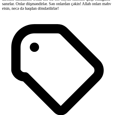
sanırlar. Onlar düşməndirlər. Sən onlardan çəkin! Allah onları məhv
etsin, necə də haqdan döndərilirlər!