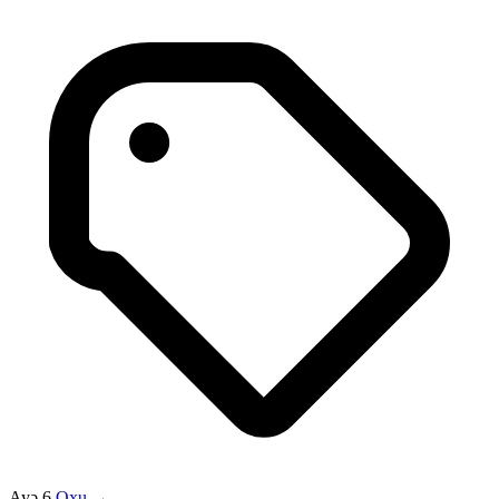
Ayə 6
Oxu →