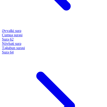
Əvvəlki surə
Cumuə surəsi
Surə 62
Növbəti surə
Təğabun surəsi
Surə 64