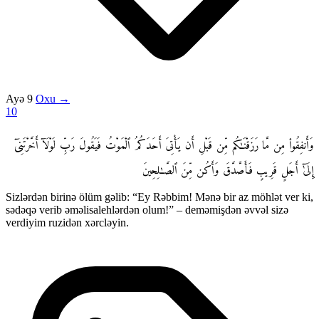
Ayə 9
Oxu →
10
وَأَنفِقُوا۟ مِن مَّا رَزَقْنَـٰكُم مِّن قَبْلِ أَن يَأْتِىَ أَحَدَكُمُ ٱلْمَوْتُ فَيَقُولَ رَبِّ لَوْلَآ أَخَّرْتَنِىٓ
إِلَىٰٓ أَجَلٍ قَرِيبٍ فَأَصَّدَّقَ وَأَكُن مِّنَ ٱلصَّـٰلِحِينَ
Sizlərdən birinə ölüm gəlib: “Ey Rəbbim! Mənə bir az möhlət ver ki,
sədəqə verib əməlisalehlərdən olum!” – deməmişdən əvvəl sizə
verdiyim ruzidən xərcləyin.