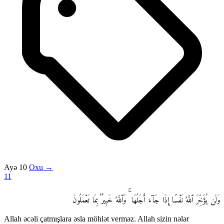
Ayə 10
Oxu →
11
وَلَن يُؤَخِّرَ ٱللَّهُ نَفْسًا إِذَا جَآءَ أَجَلُهَا ۚ وَٱللَّهُ خَبِيرٌۢ بِمَا تَعْمَلُونَ
Allah əcəli çatmışlara əsla möhlət verməz. Allah sizin nələr