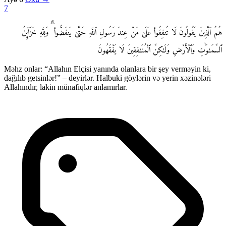
7
هُمُ ٱلَّذِينَ يَقُولُونَ لَا تُنفِقُوا۟ عَلَىٰ مَنْ عِندَ رَسُولِ ٱللَّهِ حَتَّىٰ يَنفَضُّوا۟ ۗ وَلِلَّهِ خَزَآئِنُ
ٱلسَّمَـٰوَٰتِ وَٱلْأَرْضِ وَلَـٰكِنَّ ٱلْمُنَـٰفِقِينَ لَا يَفْقَهُونَ
Məhz onlar: “Allahın Elçisi yanında olanlara bir şey verməyin ki,
dağılıb getsinlər!” – deyirlər. Halbuki göylərin və yerin xəzinələri
Allahındır, lakin münafiqlər anlamırlar.