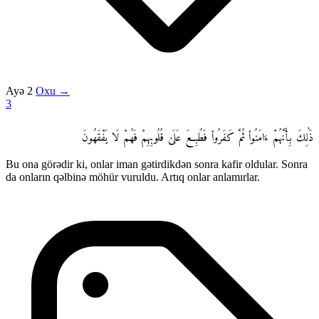
Ayə 2
Oxu →
3
ذَٰلِكَ بِأَنَّهُمْ ءَامَنُوا۟ ثُمَّ كَفَرُوا۟ فَطُبِعَ عَلَىٰ قُلُوبِهِمْ فَهُمْ لَا يَفْقَهُونَ
Bu ona görədir ki, onlar iman gətirdikdən sonra kafir oldular. Sonra
da onların qəlbinə möhür vuruldu. Artıq onlar anlamırlar.