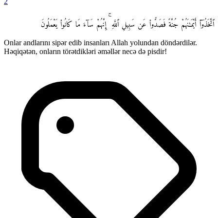
2
ٱتَّخَذُوٓا۟ أَيْمَـٰنَهُمْ جُنَّةً فَصَدُّوا۟ عَن سَبِيلِ ٱللَّهِ ۚ إِنَّهُمْ سَآءَ مَا كَانُوا۟ يَعْمَلُونَ
Onlar andlarını sipər edib insanları Allah yolundan döndərdilər.
Həqiqətən, onların törətdikləri əməllər necə də pisdir!