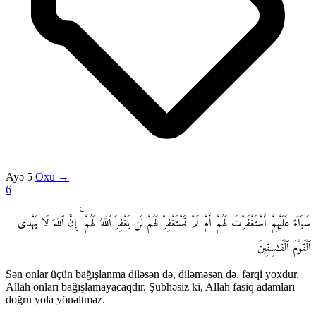
Ayə 5
Oxu →
6
سَوَآءٌ عَلَيْهِمْ أَسْتَغْفَرْتَ لَهُمْ أَمْ لَمْ تَسْتَغْفِرْ لَهُمْ لَن يَغْفِرَ ٱللَّهُ لَهُمْ ۚ إِنَّ ٱللَّهَ لَا يَهْدِى
ٱلْقَوْمَ ٱلْفَـٰسِقِينَ
Sən onlar üçün bağışlanma diləsən də, diləməsən də, fərqi yoxdur.
Allah onları bağışlamayacaqdır. Şübhəsiz ki, Allah fasiq adamları
doğru yola yönəltməz.