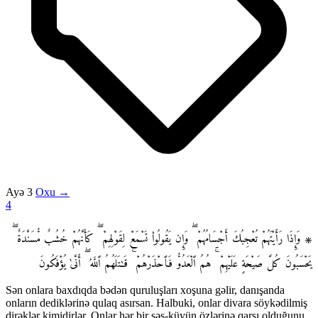
Ayə 3
Oxu →
4
۞ وَإِذَا رَأَيْتَهُمْ تُعْجِبُكَ أَجْسَامُهُمْ ۖ وَإِن يَقُولُوا۟ تَسْمَعْ لِقَوْلِهِمْ ۖ كَأَنَّهُمْ خُشُبٌ مُّسَنَّدَةٌ ۖ
يَحْسَبُونَ كُلَّ صَيْحَةٍ عَلَيْهِمْ ۚ هُمُ ٱلْعَدُوُّ فَٱحْذَرْهُمْ ۚ قَـٰتَلَهُمُ ٱللَّهُ ۖ أَنَّىٰ يُؤْفَكُونَ
Sən onlara baxdıqda bədən quruluşları xoşuna gəlir, danışanda
onların dediklərinə qulaq asırsan. Halbuki, onlar divara söykədilmiş
dirəklər kimidirlər. Onlar hər bir səs-küyün özlərinə qarşı olduğunu