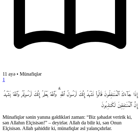
11 ayə
•
Münafiqlər
1
إِذَا جَآءَكَ ٱلْمُنَـٰفِقُونَ قَالُوا۟ نَشْهَدُ إِنَّكَ لَرَسُولُ ٱللَّهِ ۗ وَٱللَّهُ يَعْلَمُ إِنَّكَ لَرَسُولُهُۥ وَٱللَّهُ يَشْهَدُ
إِنَّ ٱلْمُنَـٰفِقِينَ لَكَـٰذِبُونَ
Münafiqlər sənin yanına gəldikləri zaman: “Biz şəhadət veririk ki,
sən Allahın Elçisisən!” – deyirlər. Allah da bilir ki, sən Onun
Elçisisən. Allah şahiddir ki, münafiqlər əsl yalançıdırlar.