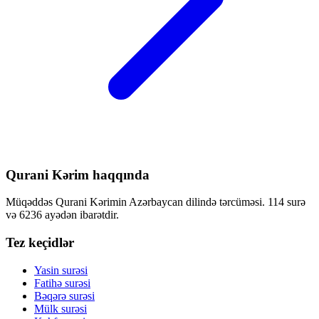
Qurani Kərim haqqında
Müqəddəs Qurani Kərimin Azərbaycan dilində tərcüməsi. 114 surə
və 6236 ayədən ibarətdir.
Tez keçidlər
Yasin surəsi
Fatihə surəsi
Bəqərə surəsi
Mülk surəsi