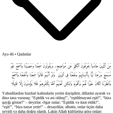
Ayə 46
•
Qadınlar
مِّنَ ٱلَّذِينَ هَادُوا۟ يُحَرِّفُونَ ٱلْكَلِمَ عَن مَّوَاضِعِهِۦ وَيَقُولُونَ سَمِعْنَا وَعَصَيْنَا وَٱسْمَعْ غَيْرَ
مُسْمَعٍ وَرَٰعِنَا لَيًّۢا بِأَلْسِنَتِهِمْ وَطَعْنًا فِى ٱلدِّينِ ۚ وَلَوْ أَنَّهُمْ قَالُوا۟ سَمِعْنَا وَأَطَعْنَا وَٱسْمَعْ
وَٱنظُرْنَا لَكَانَ خَيْرًا لَّهُمْ وَأَقْوَمَ وَلَـٰكِن لَّعَنَهُمُ ٱللَّهُ بِكُفْرِهِمْ فَلَا يُؤْمِنُونَ إِلَّا قَلِيلًا
Yəhudilərdən bəziləri kəlmələrin yerini dəyişdirir, dillərini əyərək və
dinə tənə vuraraq: “Eşitdik və asi olduq!”, “eşidilməyəni eşit!”, “bizə
qayğı göstər!” – deyirlər. Əgər onlar: “Eşitdik və itaət etdik!”,
“eşit!”, “bizə nəzər yetir!” – desəydilər, əlbəttə, onlar üçün daha
xeyirli və daha doğru olardı. Lakin Allah küfrlərinə görə onları