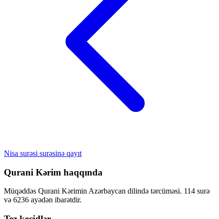
Nisa surəsi surəsinə qayıt
Qurani Kərim haqqında
Müqəddəs Qurani Kərimin Azərbaycan dilində tərcüməsi. 114 surə
və 6236 ayədən ibarətdir.
Tez keçidlər