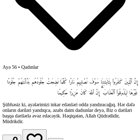
Ayə 56
•
Qadınlar
إِنَّ ٱلَّذِينَ كَفَرُوا۟ بِـَٔايَـٰتِنَا سَوْفَ نُصْلِيهِمْ نَارًا كُلَّمَا نَضِجَتْ جُلُودُهُم بَدَّلْنَـٰهُمْ جُلُودًا
غَيْرَهَا لِيَذُوقُوا۟ ٱلْعَذَابَ ۗ إِنَّ ٱللَّهَ كَانَ عَزِيزًا حَكِيمًا
Şübhəsiz ki, ayələrimizi inkar edənləri odda yandıracağıq. Hər dəfə
onların dəriləri yandıqca, əzabı daim dadsınlar deyə, Biz o dəriləri
başqa dərilərlə əvəz edəcəyik. Həqiqətən, Allah Qüdrətlidir,
Müdrikdir.