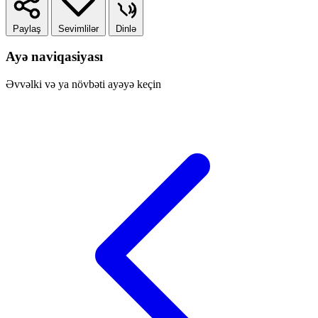
Paylaş
Sevimlilər
Dinlə
Ayə naviqasiyası
Əvvəlki və ya növbəti ayəyə keçin