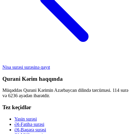
Nisa surəsi surəsinə qayıt
Qurani Kərim haqqında
Müqəddəs Qurani Kərimin Azərbaycan dilində tərcüməsi. 114 surə
və 6236 ayədən ibarətdir.
Tez keçidlər
Yasin surəsi
Əl-Fatihə surəsi
Əl-Bəqərə surəsi