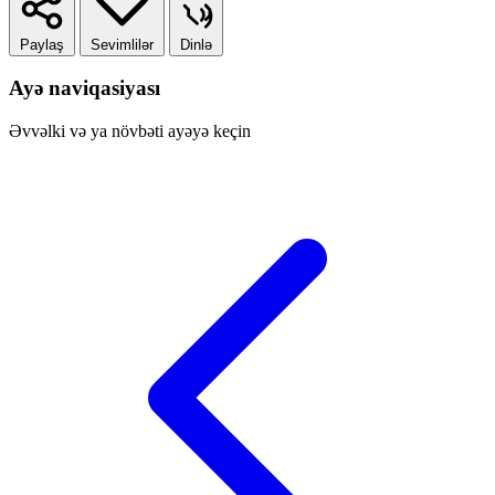
Paylaş
Sevimlilər
Dinlə
Ayə naviqasiyası
Əvvəlki və ya növbəti ayəyə keçin