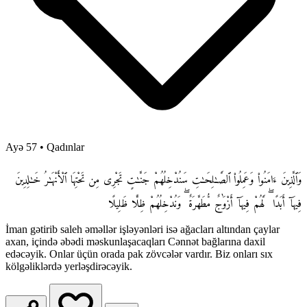
Ayə 57
•
Qadınlar
وَٱلَّذِينَ ءَامَنُوا۟ وَعَمِلُوا۟ ٱلصَّـٰلِحَـٰتِ سَنُدْخِلُهُمْ جَنَّـٰتٍ تَجْرِى مِن تَحْتِهَا ٱلْأَنْهَـٰرُ خَـٰلِدِينَ
فِيهَآ أَبَدًا ۖ لَّهُمْ فِيهَآ أَزْوَٰجٌ مُّطَهَّرَةٌ ۖ وَنُدْخِلُهُمْ ظِلًّا ظَلِيلًا
İman gətirib saleh əməllər işləyənləri isə ağacları altından çaylar
axan, içində əbədi məskunlaşacaqları Cənnət bağlarına daxil
edəcəyik. Onlar üçün orada pak zövcələr vardır. Biz onları sıx
kölgəliklərdə yerləşdirəcəyik.