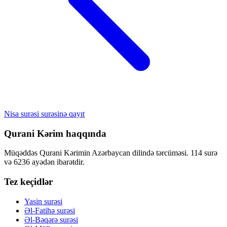
Nisa surəsi surəsinə qayıt
Qurani Kərim haqqında
Müqəddəs Qurani Kərimin Azərbaycan dilində tərcüməsi. 114 surə
və 6236 ayədən ibarətdir.
Tez keçidlər
Yasin surəsi
Əl-Fatihə surəsi
Əl-Bəqərə surəsi