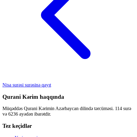
Nisa surəsi surəsinə qayıt
Qurani Kərim haqqında
Müqəddəs Qurani Kərimin Azərbaycan dilində tərcüməsi. 114 surə
və 6236 ayədən ibarətdir.
Tez keçidlər