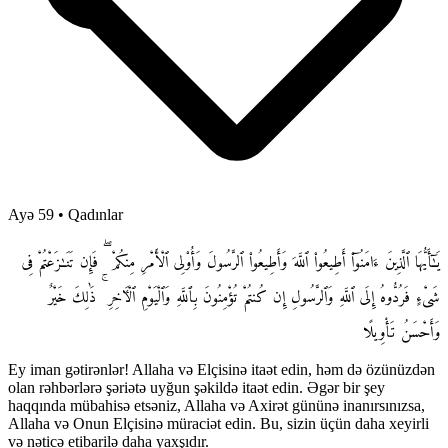
Ayə 59
•
Qadınlar
يَـٰٓأَيُّهَا ٱلَّذِينَ ءَامَنُوٓا۟ أَطِيعُوا۟ ٱللَّهَ وَأَطِيعُوا۟ ٱلرَّسُولَ وَأُو۟لِى ٱلْأَمْرِ مِنكُمْ ۖ فَإِن تَنَـٰزَعْتُمْ فِى
شَىْءٍ فَرُدُّوهُ إِلَى ٱللَّهِ وَٱلرَّسُولِ إِن كُنتُمْ تُؤْمِنُونَ بِٱللَّهِ وَٱلْيَوْمِ ٱلْـَٔاخِرِ ۚ ذَٰلِكَ خَيْرٌ
وَأَحْسَنُ تَأْوِيلًا
Ey iman gətirənlər! Allaha və Elçisinə itaət edin, həm də özünüzdən
olan rəhbərlərə şəriətə uyğun şəkildə itaət edin. Əgər bir şey
haqqında mübahisə etsəniz, Allaha və Axirət gününə inanırsınızsa,
Allaha və Onun Elçisinə müraciət edin. Bu, sizin üçün daha xeyirli
və nəticə etibarilə daha yaxşıdır.