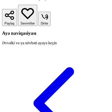
Paylaş
Sevimlilər
Dinlə
Ayə naviqasiyası
Əvvəlki və ya növbəti ayəyə keçin