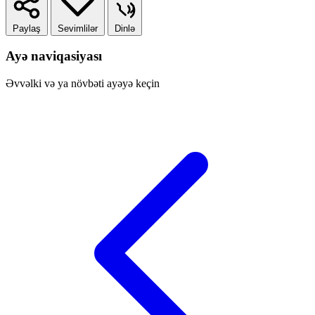
Paylaş
Sevimlilər
Dinlə
Ayə naviqasiyası
Əvvəlki və ya növbəti ayəyə keçin