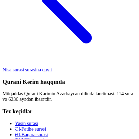
Nisa surəsi surəsinə qayıt
Qurani Kərim haqqında
Müqəddəs Qurani Kərimin Azərbaycan dilində tərcüməsi. 114 surə
və 6236 ayədən ibarətdir.
Tez keçidlər
Yasin surəsi
Əl-Fatihə surəsi
Əl-Bəqərə surəsi