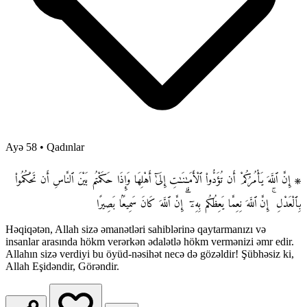
Ayə 58
•
Qadınlar
۞ إِنَّ ٱللَّهَ يَأْمُرُكُمْ أَن تُؤَدُّوا۟ ٱلْأَمَـٰنَـٰتِ إِلَىٰٓ أَهْلِهَا وَإِذَا حَكَمْتُم بَيْنَ ٱلنَّاسِ أَن تَحْكُمُوا۟
بِٱلْعَدْلِ ۚ إِنَّ ٱللَّهَ نِعِمَّا يَعِظُكُم بِهِۦٓ ۗ إِنَّ ٱللَّهَ كَانَ سَمِيعًۢا بَصِيرًا
Həqiqətən, Allah sizə əmanətləri sahiblərinə qaytarmanızı və
insanlar arasında hökm verərkən ədalətlə hökm vermənizi əmr edir.
Allahın sizə verdiyi bu öyüd-nəsihət necə də gözəldir! Şübhəsiz ki,
Allah Eşidəndir, Görəndir.